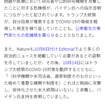
問題や医療において研究者や公的研究機関を攻撃し
たことに対する危機感が、バイデン氏への指示言明
につながったと記されています。トランプ大統領
が、自分自身が罹患するまでCOVID-19の脅威を軽
視した発言を繰り返していたことも、
公衆衛生の専
門家たちの危機感を募らせ
ることとなりました。
また、Natureも
10月6日付け Editorial
でより多くの
政治的ニュースを掲載していく必要があるとの姿勢
を示していましたが、その後、
10月14日
にはトラ
ンプ大統領のCOVID-19対策を酷評するとともに、
「（科学機関や米司法省、選挙制度そのものといっ
た極めて重要な機関や制度を）これほど執拗に攻撃
し、弱体化させた米大統領はいない」と非難し、バ
イデン氏支持を表明していました。