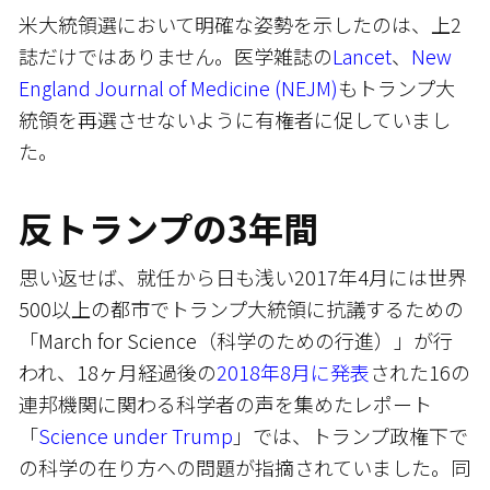
米大統領選において明確な姿勢を示したのは、上2
誌だけではありません。医学雑誌の
Lancet
、
New
England Journal of Medicine (NEJM)
もトランプ大
統領を再選させないように有権者に促していまし
た。
反トランプの3年間
思い返せば、就任から日も浅い2017年4月には世界
500以上の都市でトランプ大統領に抗議するための
「March for Science（科学のための行進）」が行
われ、18ヶ月経過後の
2018年8月に発表
された16の
連邦機関に関わる科学者の声を集めたレポート
「
Science under Trump
」では、トランプ政権下で
の科学の在り方への問題が指摘されていました。同