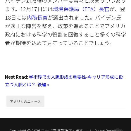
バイデン新政権のメンバーは着々と決まりつつあり
ます。12月17日には
環境保護局（EPA）長官
が、翌
18日には
内務長官
が選出されました。バイデン氏
が適正な陣営を整え、政策を進めることでアメリカ
政府における科学の役割を回復すること――多くの科学
者が期待を込めて見守っていることでしょう。
Next Read:
学術界での人脈形成の重要性-キャリア形成に役
立つ人脈とは？-後編 »
アメリカのニュース
Copyright © 2026 エナゴ学術英語アカデミー. All Rights Reserved