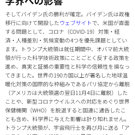
学界への影響
そしてバイデン氏の勝利が確定。バイデン氏は政権
移行に向けて開設した
ウェブサイト
で、米国が直面
する問題として、コロナ（COVID-19）対策・経
済・人種差別・気候変動の4つを優先課題としてい
ます。トランプ大統領は就任期間中、オバマ前大統
領が行った科学技術政策にことごとく反する政策を
進め、真実と証拠の重要性と科学の信頼性を損なっ
てきました。世界の190カ国以上が署名した地球温
暖化対策の国際的な枠組みであるパリ協定から離脱
（アメリカは大統領選の翌日11月4日に離脱）した
ことや、新型コロナウイルスへの対応をめぐり世界
保健機関（WHO）を脱退すると国連に通告したこ
とも含め、科学界に与えた影響は計り知れません。
トランプ大統領が、宇宙飛行士を再び月に送る「ア