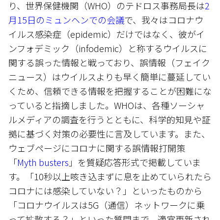
り、世界保健機関（WHO）のテドロス事務局長は
2
月15日のミュンヘンでの会議
で、我々はコロナウ
イルス感染症（epidemic）だけではなく、彼がイ
ンフォデミック（infodemic）と称するウイルスに
関する誤った情報と戦っており、誤情報（フェイク
ニュース）はウイルスよりも早く簡単に蔓延してい
くため、信頼できる情報を把握することが困難にな
っていると指摘しました。WHOは、各種ソーシャ
ルメディアの調査を行うとともに、科学的知見や証
拠に基づく対策の必要性に言及しています。また、
ウェブページにコロナに関する誤情報打開策
「
Myth busters
」を質疑応答形式で掲載していま
す。「10秒以上咳き込まずに息を止めていられたら
コロナには感染していない？」といったものから
「コロナウイルスは5G（通信）ネットワークに乗
って拡散する？」といった質問まで、適宜更新され