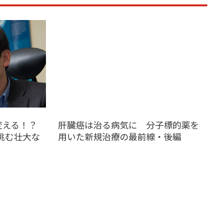
変える！？
肝臓癌は治る病気に 分子標的薬を
が挑む壮大な
用いた新規治療の最前線・後編