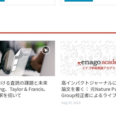
おける査読の課題と未来
高インパクトジャーナル
ing、Taylor & Francis、
論文を書く： 元Nature Pub
門家を招いて
Group校正者によるライ
Aug 25, 2023