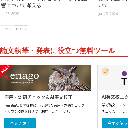
響について考える
いて
Jul 28, 2026
Jun 25, 2026
PREV
NEXT
論文執筆・発表に役立つ無料ツール
AI英文校正ツ
盗用・剽窃チェック＆AI英文校正
学術論文・テクニ
Turnitin社との提携による優れた盗用・剽窃チェック
チェッカー。1
とAI英文校正を併せてご利用いただけます。
今すぐ使う
今すぐ使う