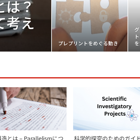
とは？
て考え
グ
ト
プレプリントをめぐる動き
を
は – Parallelismにつ
科学的探究のためのガイ