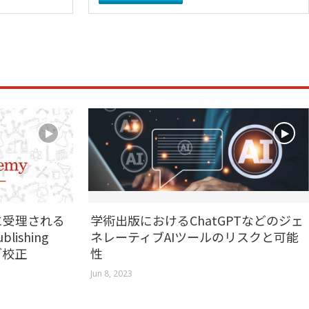
に受理される
学術出版におけるChatGPTなどのジェ
lishing
ネレーティブAIツールのリスクと可能
ブ校正
性
Jun 8, 2023