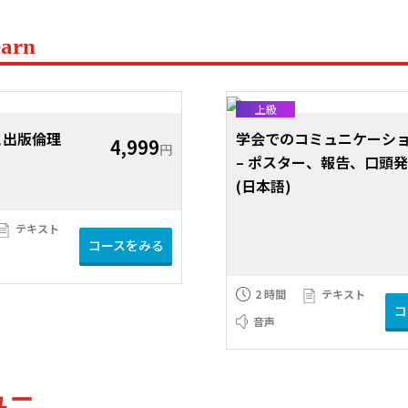
arn
上級
と出版倫理
学会でのコミュニケーシ
4,999
円
– ポスター、報告、口頭
(日本語)
テキスト
コースをみる
2 時間
テキスト
コ
音声
ュー