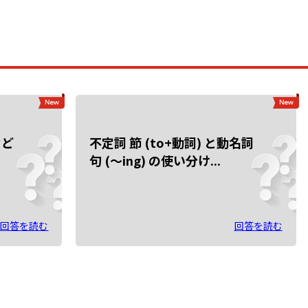
など
不定詞 節 (to+動詞) と動名詞
句 (～ing) の使い分け...
回答を読む
回答を読む