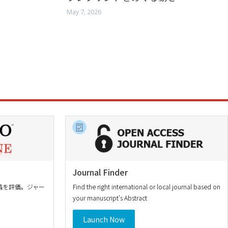
May 7, 2026
Journal Finder
稿を評価。ジャー
Find the right international or local journal based on
your manuscript’s Abstract
Launch Now