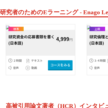
研究者のためのEラーニング - Enago Le
標準
上級
研究資金の応募書類を書く
研究倫理
4,999
円
(日本語)
(日本語)
2 時間
テキスト
3-4 時間
コースをみる
音声
動画
音声
高被引用論文著者（HCR）インタビ