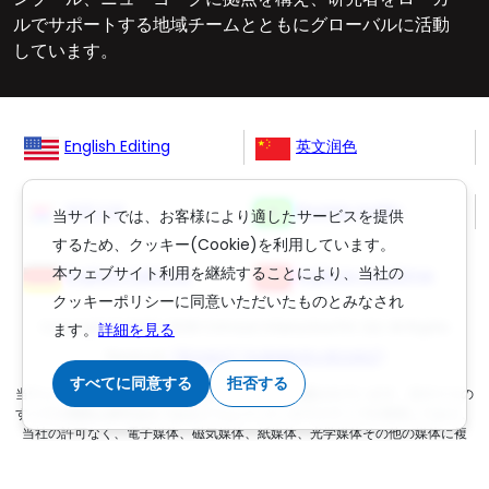
ルでサポートする地域チームとともにグローバルに活動
しています。
English Editing
英文润色
영문교정
Revisão Inglês
当サイトでは、お客様により適したサービスを提供
するため、クッキー(Cookie)を利用しています。
本ウェブサイト利用を継続することにより、当社の
Englisch Lektorat
ingilizce düzeltme
クッキーポリシーに同意いただいたものとみなされ
Copyright © 2006-
2026
Crimson Interactive Pvt. Ltd. All Rights
ます。
詳細を見る
Reserved.
(英文校正)
,
(丸善雄松堂の英文校正)
すべてに同意する
拒否する
当ウェブサイトのコンテンツは著作権法により保護されています。当サイトの
すべての権限は運営会社であるクリムゾンインタラクティブが保有しており、
当社の許可なく、電子媒体、磁気媒体、紙媒体、光学媒体その他の媒体に複
製、転写、保存すること、および当サイトの内容の翻訳を二次利用することは
法律で禁じられています。なお当ウェブサイトのクッキー（Cookie）利用に