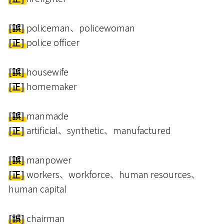
[誤]
policeman、policewoman
[正]
police officer
[誤]
housewife
[正]
homemaker
[誤]
manmade
[正]
artificial、synthetic、manufactured
[誤]
manpower
[正]
workers、workforce、human resources、
human capital
[誤]
chairman