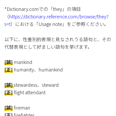
*Dictionary.comでの「they」の項目
（
https://dictionary.reference.com/browse/they?
s=t
）における「Usage note」をご参照ください。
以下に、性差別的表現と見なされうる語句と、その
代替表現として好ましい語句を挙げます。
[誤]
mankind
[正]
humanity、humankind
[誤]
stewardess、steward
[正]
flight attendant
[誤]
fireman
[正]
firefighter