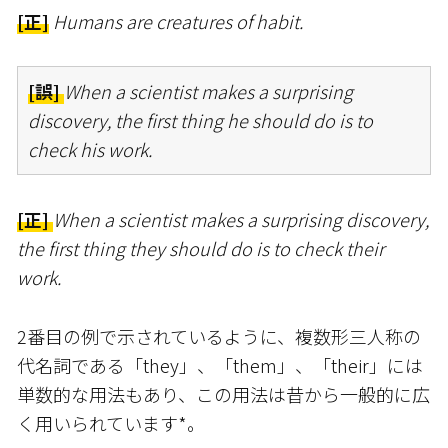
[正]
Humans are creatures of habit.
[誤]
When a scientist makes a surprising
discovery, the first thing he should do is to
check his work.
[正]
When a scientist makes a surprising discovery,
the first thing they should do is to check their
work.
2番目の例で示されているように、複数形三人称の
代名詞である「they」、「them」、「their」には
単数的な用法もあり、この用法は昔から一般的に広
く用いられています*。