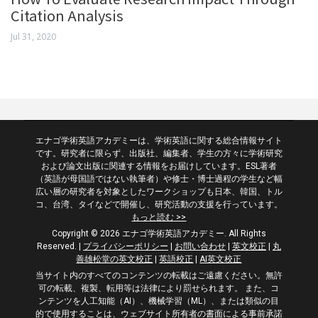
Citation Analysis
Jul 31, 2020
エナゴ学術英語アカデミーは、学術英語に関する総合情報サイト
です。研究者に限らず、出版社、編集者、学生の方々に学術研究
および論文出版に関連する情報をお届けしています。ESL著者
（英語が母国語ではない執筆者）や修士・博士過程の学生など幅
広い層の研究者を対象としたワークショップも日本、韓国、トル
コ、台湾、タイなどで開催し、研究活動の支援を行っています。
もっと読む >>
Copyright © 2026 エナゴ学術英語アカデミー. All Rights
Reserved.
|
プライバシーポリシー
|
お問い合わせ
|
英文校正
|
丸
善雄松堂の英文校正
|
英語校正
|
AI英文校正
当サイト内のすべてのコンテンツの転載はご遠慮ください。無許
可の転載、複製、転用等は法律により罰せられます。 また、コ
ンテンツを人工知能（AI）、機械学習（ML）、または類似の目
的で使用することは、ウェブサイト所有者の書面による事前承諾