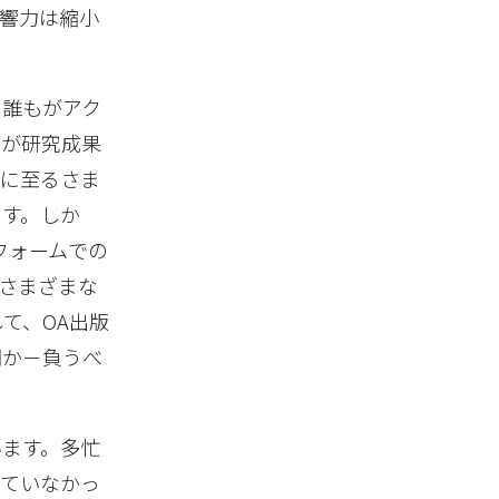
響力は縮小
に誰もがアク
人が研究成果
育に至るさま
ます。しか
フォームでの
さまざまな
て、OA出版
関か－負うべ
います。多忙
していなかっ