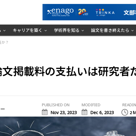
る
キャリアを築く
学術界を知る
論文を書き終えたら
任か？
論文掲載料の支払いは研究者
PUBLISHED ON
MODIFIED
READIN
ミー
Nov 23, 2023
Dec 6, 2023
M
2