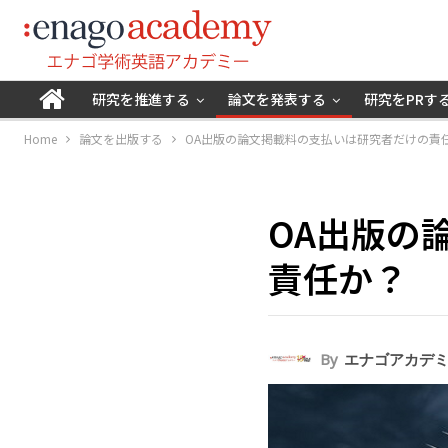
研究を推進する
論文を発表する
研究をPRす
Home
論文を出版する
OA出版の論文掲載料の支払いは研究者だけの責
OA出版の
責任か？
By
エナゴアカデ