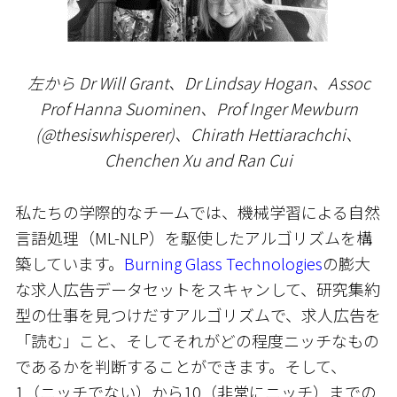
左から Dr Will Grant、Dr Lindsay Hogan、Assoc
Prof Hanna Suominen、Prof Inger Mewburn
(@thesiswhisperer)、Chirath Hettiarachchi、
Chenchen Xu and Ran Cui
私たちの学際的なチームでは、機械学習による自然
言語処理（ML-NLP）を駆使したアルゴリズムを構
築しています。
Burning Glass Technologies
の膨大
な求人広告データセットをスキャンして、研究集約
型の仕事を見つけだすアルゴリズムで、求人広告を
「読む」こと、そしてそれがどの程度ニッチなもの
であるかを判断することができます。そして、
1（ニッチでない）から10（非常にニッチ）までの