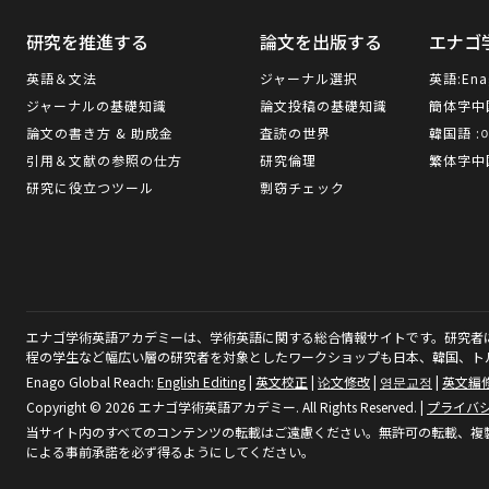
研究を推進する
論文を出版する
エナゴ
英語＆文法
ジャーナル選択
英語:
Ena
ジャーナルの基礎知識
論文投稿の基礎知識
簡体字中
論文の書き方 & 助成金
査読の世界
韓国語 :
引用＆文献の参照の仕方
研究倫理
繁体字中
研究に役立つツール
剽窃チェック
エナゴ学術英語アカデミーは、学術英語に関する総合情報サイトです。研究者
程の学生など幅広い層の研究者を対象としたワークショップも日本、韓国、ト
Enago Global Reach:
English Editing
|
英文校正
|
论文修改
|
영문교정
|
英文編
Copyright © 2026 エナゴ学術英語アカデミー. All Rights Reserved.
|
プライバ
当サイト内のすべてのコンテンツの転載はご遠慮ください。無許可の転載、複製
による事前承諾を必ず得るようにしてください。