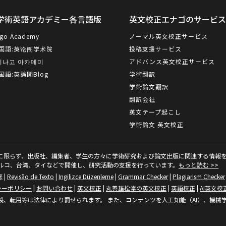
学術英語アカデミー各言語版
英文校正エナゴのサービ
go Academy
ノーマル英文校正サービス
国語:
英论阁学术院
投稿支援サービス
이나고 아카데미
アドバンス英文校正サービス
国語:
英論閣Blog
学術翻訳
学術論文翻訳
翻訳会社
英文テープ起こし
学術論文 英文校正
に限らず、出版社、編集者、学生の方々に学術研究および論文出版に関連する情報を
ルコ、台湾、タイなどで開催し、研究活動の支援を行っています。
もっと読む >>
修
|
Revisão de Texto
|
Ingilizce Düzenleme
|
Grammar Checker
|
Plagiarism Checker
シーポリシー
|
お問い合わせ
|
英文校正
|
丸善雄松堂の英文校正
|
英語校正
|
AI英文校
、転用等は法律により罰せられます。 また、コンテンツを人工知能（AI）、機械