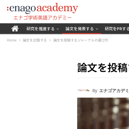
研究を推進する
論文を発表する
研究をPRす
Home
論文を出版する
論文を投稿するジャーナルの選び方
論文を投稿
By
エナゴアカデ