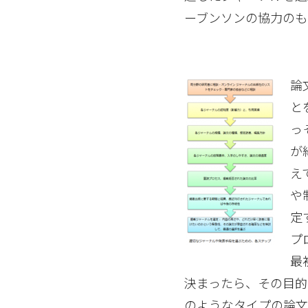
ーブンソンの協力のも
論
と
っ
が
え
や
定
プ
最
決まったら、その目
のようなタイプの論文