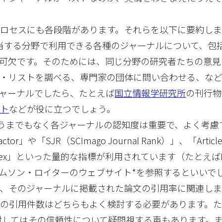
ロセスにも各段階があります。それらを以下に要約しま
該当する分野で利用できる各種のジャーナルについて、包
可欠です。そのためには、同じ分野の研究者たちの意見
ル・リストを調べる、専門家の団体に問い合わせる、な
ャーナルでしたら、たとえば
国立情報学研究所
の刊行物
スト
などが役に立つでしょう。
 いうまでもなく各ジャーナルの認知度は重要で、よく考慮
tor」や「SJR（SCImago Journal Rank）」、「Articl
H-index」といった量的な指標が利用されています（たとえばIm
は、トムソン・ロイターのウェブサイト*を参照するといいで
、そのジャーナルに掲載された論文の引用率に関連し
の引用件数はどちらもよく検討する必要があります。
ctorに対してはその信頼性について疑問視する声もあります。