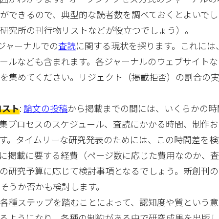
ができるので、典型的な読者数を調べておくとよいでし
学研究所の刊行物リストなどが役立つでしょう）。
各ジャーナルでの
査読
に関する現状を探ります。これには
ールなども含まれます。各ジャーナルのウェブサイトな
報を集めてください。リジェクト（掲載拒否）の割合の
コスト
:
論文の投稿
から掲載までの間には、いくらかの時
集プロセスのスケジュール、査読にかかる時間、制作お
す。タイムリーな研究発表のためには、この時間差を検
に掲載に要する経費（ページ数に応じた費用なのか、
の研究予算に応じて検討事項となるでしょう。新創刊の
そうか否かも検討します。
各種ステップを踏むことによって、認知度や質という意
るようになり、各種の制約がある中で研究成果を出版し