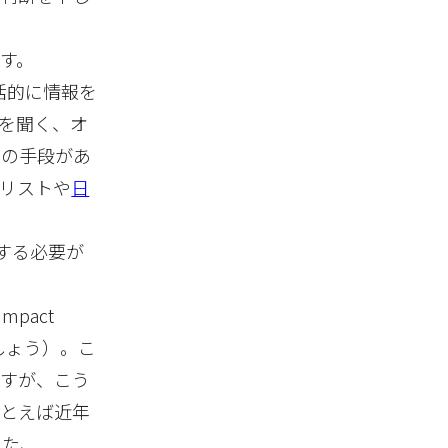
す。
括的に情報を
を聞く、オ
どの手段があ
リストや
日
する必要が
e
pact
しょう）。こ
ますが、こう
たとえば近年
また、