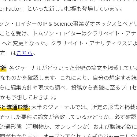
「EigenFactor」といった新しい指標も登場しています。
ムソン・ロイターのIP & Science事業がオネックスとベ
ことを受け、トムソン・ロイターはクラリベイト・アナ
alytics ）へと変更となった。クラリベイト・アナリティクス
方」は
こちら
。
方針
: 各ジャーナルがどういった分野の論文を掲載してい
なものかを確認します。これにより、自分の想定する読
らに編集方針や現状も調べ、投稿から査読に至るプロ
かも予想しておきます。
件と流通形態
:
大半のジャーナルでは、所定の形式と掲載
そうした要件に論文が合致しているかどうか、必ず確認
流通形態（印刷物か、オンラインか）および購読者数
囲がわかります。オープンアクセス方式のジャーナルの