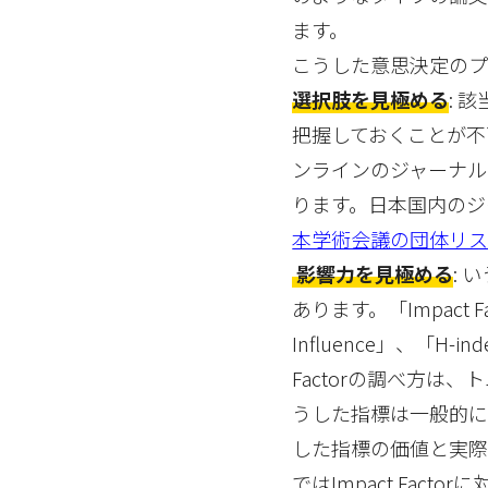
ます。
こうした意思決定のプ
選択肢を見極める
: 
把握しておくことが不
ンラインのジャーナ
ります。日本国内のジ
本学術会議の団体リ
影響力を見極める
:
あります。「Impact Fac
Influence」、「
Factorの調べ方
うした指標は一般的に
した指標の価値と実際
ではImpact Fa