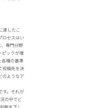
に達したこ
プロセスはい
と、専門分野
トピックが増
た各種の基準
て投稿先を決
どのようなア
です。それが
状況の中でど
で判断を下し