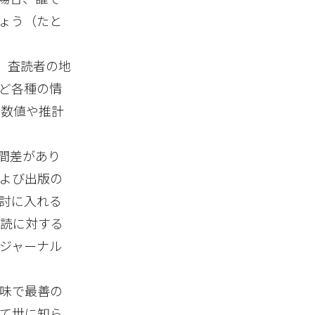
ょう（たと
、査読者の地
ど各種の情
実数値や推計
間差があり
よび出版の
討に入れる
査読に対する
ジャーナル
味で最善の
て世に知ら