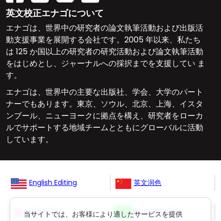
英文校正エナゴについて
エナゴは、世界中の研究者の論文執筆活動および出版活
動支援事業を展開する会社です。2005 年以来、私たち
は 125 か国以上の研究者の研究活動および論文執筆活動
をはじめとし、ジャーナルへの採択までを支援してい ま
す。
エナゴは、世界中の主要な出版社、学会、大学のパート
ナーでもあります。東京、ソウル、北京、上海、イスタ
ンブール、ニューヨークに拠点を構え、研究者をローカ
ルでサポートする地域チームとともにグローバルに活動
しています。
English Editing
英文润色
영문교정
Revisão Inglês
当サイトでは、お客様により適したサービスを提供