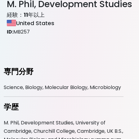
M. Phil, Development Studies
経験：
11
年以上
United States
ID:
MB257
専門分野
Science, Biology, Molecular Biology, Microbiology
学歴
M. Phil, Development Studies, University of
Cambridge, Churchill College, Cambridge, UK B.S.,