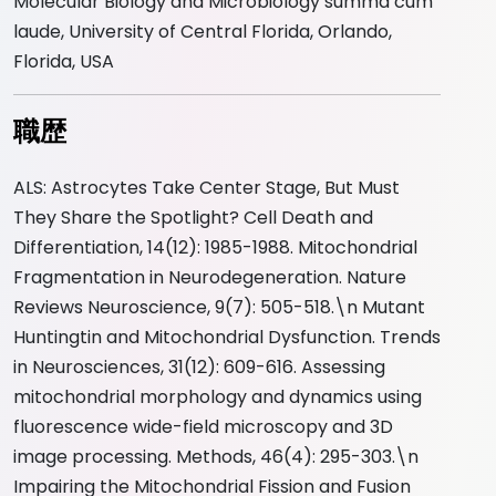
Molecular Biology and Microbiology summa cum
laude, University of Central Florida, Orlando,
Florida, USA
職歴
ALS: Astrocytes Take Center Stage, But Must
They Share the Spotlight? Cell Death and
Differentiation, 14(12): 1985-1988. Mitochondrial
Fragmentation in Neurodegeneration. Nature
Reviews Neuroscience, 9(7): 505-518.\n Mutant
Huntingtin and Mitochondrial Dysfunction. Trends
in Neurosciences, 31(12): 609-616. Assessing
mitochondrial morphology and dynamics using
fluorescence wide-field microscopy and 3D
image processing. Methods, 46(4): 295-303.\n
Impairing the Mitochondrial Fission and Fusion