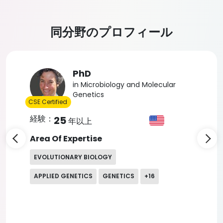
同分野のプロフィール
Slide 4 of 5
PhD
in Microbiology
CSE Certified
経験：
25
年以上
Area Of Expertise
BIOTECHNOLOGY
BIOINFORMATICS
CANCER RESEARCH
+
22