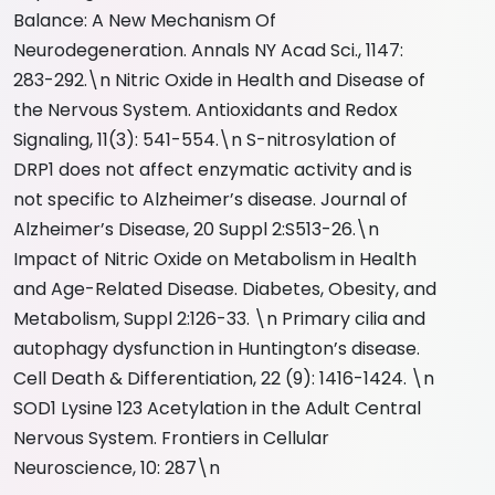
Balance: A New Mechanism Of
Neurodegeneration. Annals NY Acad Sci., 1147:
283-292.\n Nitric Oxide in Health and Disease of
the Nervous System. Antioxidants and Redox
Signaling, 11(3): 541-554.\n S-nitrosylation of
DRP1 does not affect enzymatic activity and is
not specific to Alzheimer’s disease. Journal of
Alzheimer’s Disease, 20 Suppl 2:S513-26.\n
Impact of Nitric Oxide on Metabolism in Health
and Age-Related Disease. Diabetes, Obesity, and
Metabolism, Suppl 2:126-33. \n Primary cilia and
autophagy dysfunction in Huntington’s disease.
Cell Death & Differentiation, 22 (9): 1416-1424. \n
SOD1 Lysine 123 Acetylation in the Adult Central
Nervous System. Frontiers in Cellular
Neuroscience, 10: 287\n