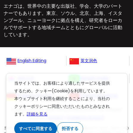
エナゴは、世界中の主要な出版社、学会、大学のパート
ナーでもあります。東京、ソウル、北京、上海、イスタ
ンブール、ニューヨークに拠点を構え、研究者をローカ
ルでサポートする地域チームとともにグローバルに活動
しています。
English Editing
英文润色
영문교정
Revisão Inglês
当サイトでは、お客様により適したサービスを提供
するため、クッキー(Cookie)を利用しています。
Englisch Lektorat
ingilizce düzeltme
本ウェブサイト利用を継続することにより、当社の
クッキーポリシーに同意いただいたものとみなされ
Copyright © 2006-
2026
Crimson Interactive Pvt. Ltd. All Rights
ます。
詳細を見る
Reserved.
(英文校正)
,
(丸善雄松堂の英文校正)
当ウェブサイトのコンテンツは著作権法により保護されています。当サイトの
すべてに同意する
拒否する