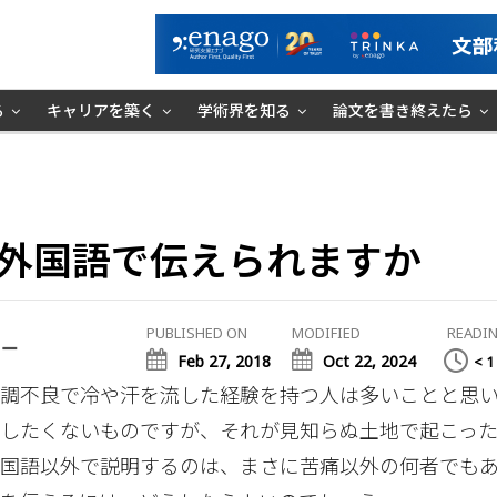
る
キャリアを築く
学術界を知る
論文を書き終えたら
外国語で伝えられますか
PUBLISHED ON
MODIFIED
READIN
ミー
Feb 27, 2018
Oct 22, 2024
< 1
調不良で冷や汗を流した経験を持つ人は多いことと思
験したくないものですが、それが見知らぬ土地で起こっ
母国語以外で説明するのは、まさに苦痛以外の何者でも