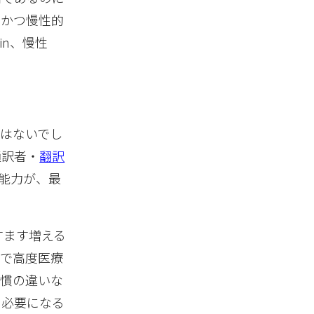
観的かつ慢性的
in、慢性
はないでし
通訳者・
翻訳
能力が、最
すます増える
本で高度医療
習慣の違いな
に必要になる