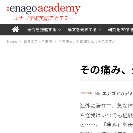
研究を推進する
論文を発表する
研究をPRす
Home
世界のコトバ事情
その痛み、外国語で伝えられますか
その痛み、
By
エナゴアカデ
海外に滞在中、急な体
や怪我はいつでも経
ら……。「痛み」を