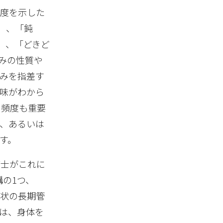
程度を示した
）、「鈍
g）、「どきど
痛みの性質や
みを指差す
味がわから
の頻度も重要
、あるいは
す。
博士がこれに
の1つ、
性症状の長期管
は、身体を