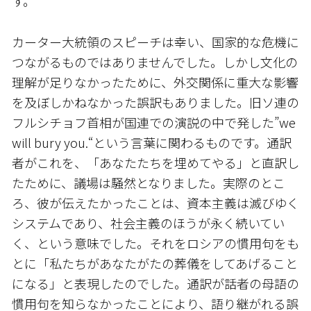
す。
カーター大統領のスピーチは幸い、国家的な危機に
つながるものではありませんでした。しかし文化の
理解が足りなかったために、外交関係に重大な影響
を及ぼしかねなかった誤訳もありました。旧ソ連の
フルシチョフ首相が国連での演説の中で発した”we
will bury you.“という言葉に関わるものです。通訳
者がこれを、「あなたたちを埋めてやる」と直訳し
たために、議場は騒然となりました。実際のとこ
ろ、彼が伝えたかったことは、資本主義は滅びゆく
システムであり、社会主義のほうが永く続いてい
く、という意味でした。それをロシアの慣用句をも
とに「私たちがあなたがたの葬儀をしてあげること
になる」と表現したのでした。通訳が話者の母語の
慣用句を知らなかったことにより、語り継がれる誤