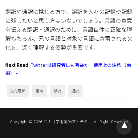
翻訳や通訳に携わる方で、誤訳を人々の記憶や記録
に残したいと思う方はいないでしょう。言語の真意
を伝える翻訳・通訳のために、言語自体の正確な理
解もちろん、元の言語と対象の言語に含蓄される文
化を、深く理解する姿勢が重要です。
Next Read:
Twitterは研究者にも有益か－使用上の注意 （前
編） »
文化理解
翻訳
誤訳
通訳
Copyright © 2026 エナゴ学術英語アカデミー. All Rights Reserved