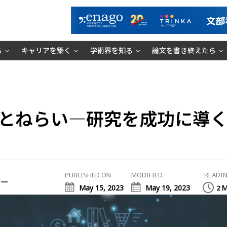
る
キャリアを築く
学術界を知る
論文を書き終えたら
とねらい―研究を成功に導く
PUBLISHED ON
MODIFIED
READIN
ミー
May 15, 2023
May 19, 2023
M
2