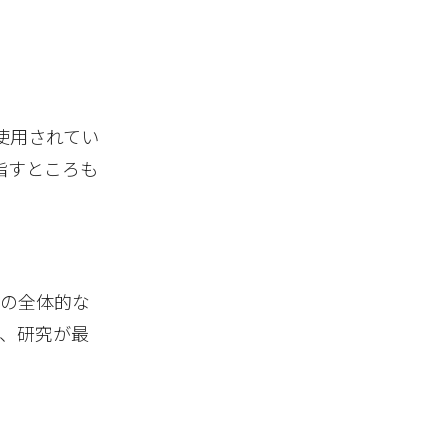
使用されてい
指すところも
究の全体的な
、研究が最