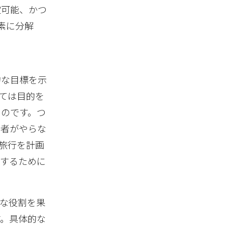
定可能、かつ
素に分解
的な目標を示
ては目的を
ものです。つ
究者がやらな
旅行を計画
達するために
な役割を果
す。具体的な