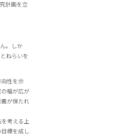
究計画を立
せん。しか
的とねらいを
方向性を示
究の幅が広が
意義が保たれ
法を考える上
の目標を成し