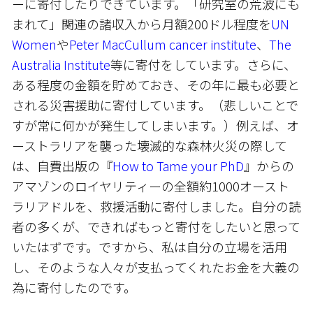
ーに寄付したりできています。「研究室の荒波にも
まれて」関連の諸収入から月額200ドル程度を
UN
Women
や
Peter MacCullum cancer institute
、
The
Australia Institute
等に寄付をしています。さらに、
ある程度の金額を貯めておき、その年に最も必要と
される災害援助に寄付しています。（悲しいことで
すが常に何かが発生してしまいます。）例えば、オ
ーストラリアを襲った壊滅的な森林火災の際して
は、自費出版の『
How to Tame your PhD
』からの
アマゾンのロイヤリティーの全額約1000オースト
ラリアドルを、救援活動に寄付しました。自分の読
者の多くが、できればもっと寄付をしたいと思って
いたはずです。ですから、私は自分の立場を活用
し、そのような人々が支払ってくれたお金を大義の
為に寄付したのです。