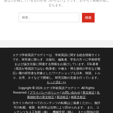
あなたが探しているものが見つからないようです。おそらく検索が役に
立ちます。
エナゴ学術英語アカデミーは、学術英語に関する総合情報サイト
です。研究者に限らず、出版社、編集者、学生の方々に学術研究
および論文出版に関連する情報をお届けしています。ESL著者
（英語が母国語ではない執筆者）や修士・博士過程の学生など幅
広い層の研究者を対象としたワークショップも日本、韓国、トル
コ、台湾、タイなどで開催し、研究活動の支援を行っています。
もっと読む >>
Copyright © 2026 エナゴ学術英語アカデミー. All Rights
Reserved.
|
プライバシーポリシー
|
お問い合わせ
|
英文校正
|
丸
善雄松堂の英文校正
|
英語校正
|
AI英文校正
当サイト内のすべてのコンテンツの転載はご遠慮ください。無許
可の転載、複製、転用等は法律により罰せられます。 また、コ
ンテンツを人工知能（AI）、機械学習（ML）、または類似の目