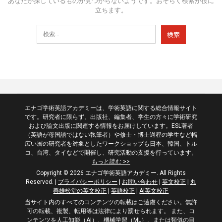
あなたが探しているものが見つからないようです。おそらく検索が役に
立ちます。
エナゴ学術英語アカデミーは、学術英語に関する総合情報サイト
です。研究者に限らず、出版社、編集者、学生の方々に学術研究
および論文出版に関連する情報をお届けしています。ESL著者
（英語が母国語ではない執筆者）や修士・博士過程の学生など幅
広い層の研究者を対象としたワークショップも日本、韓国、トル
コ、台湾、タイなどで開催し、研究活動の支援を行っています。
もっと読む >>
Copyright © 2026 エナゴ学術英語アカデミー. All Rights
Reserved.
|
プライバシーポリシー
|
お問い合わせ
|
英文校正
|
丸
善雄松堂の英文校正
|
英語校正
|
AI英文校正
当サイト内のすべてのコンテンツの転載はご遠慮ください。無許
可の転載、複製、転用等は法律により罰せられます。 また、コ
ンテンツを人工知能（AI）、機械学習（ML）、または類似の目