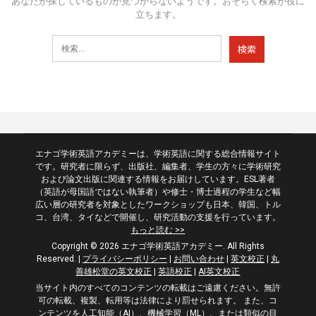
あなたが探しているものが見つからないようです。おそらく検索が役に
立ちます。
エナゴ学術英語アカデミーは、学術英語に関する総合情報サイト
です。研究者に限らず、出版社、編集者、学生の方々に学術研究
および論文出版に関連する情報をお届けしています。ESL著者
（英語が母国語ではない執筆者）や修士・博士過程の学生など幅
広い層の研究者を対象としたワークショップも日本、韓国、トル
コ、台湾、タイなどで開催し、研究活動の支援を行っています。
もっと読む >>
Copyright © 2026 エナゴ学術英語アカデミー. All Rights
Reserved.
|
プライバシーポリシー
|
お問い合わせ
|
英文校正
|
丸
善雄松堂の英文校正
|
英語校正
|
AI英文校正
当サイト内のすべてのコンテンツの転載はご遠慮ください。無許
可の転載、複製、転用等は法律により罰せられます。 また、コ
ンテンツを人工知能（AI）、機械学習（ML）、または類似の目