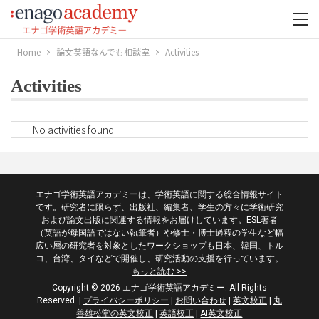
Home
論文英語なんでも相談室
Activities
Activities
No activities found!
エナゴ学術英語アカデミーは、学術英語に関する総合情報サイト
です。研究者に限らず、出版社、編集者、学生の方々に学術研究
および論文出版に関連する情報をお届けしています。ESL著者
（英語が母国語ではない執筆者）や修士・博士過程の学生など幅
広い層の研究者を対象としたワークショップも日本、韓国、トル
コ、台湾、タイなどで開催し、研究活動の支援を行っています。
もっと読む >>
Copyright © 2026 エナゴ学術英語アカデミー. All Rights
Reserved.
|
プライバシーポリシー
|
お問い合わせ
|
英文校正
|
丸
善雄松堂の英文校正
|
英語校正
|
AI英文校正