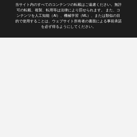
当サイト内のすべてのコンテンツの転載はご遠慮ください。無許
可の転載、複製、転用等は法律により罰せられます。 また、コ
ンテンツを人工知能（AI）、機械学習（ML）、または類似の目
的で使用することは、ウェブサイト所有者の書面による事前承諾
を必ず得るようにしてください。