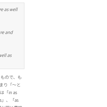
e as well
ure and
ell as
扱うもので、も
つまり「～と
in as
s as」、「as