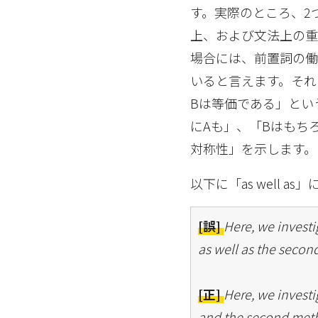
す。実際のところ、2
上、および文法上の重要
場合には、前置詞の働きを
いると言えます。それゆえ、
Bは等価である」とい
にAも」、「Bはもち
対称性」を示します。
以下に「as well
[誤]
Here, we investi
as well as the seco
[正]
Here, we investi
and the second meth