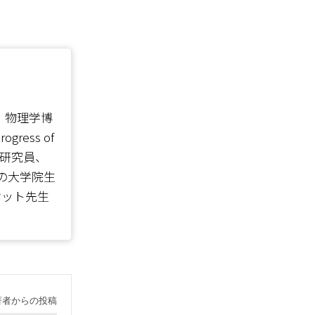
ign）物理学博
ess of
所に研究員、
の大学院生
ケット先生
著者からの投稿