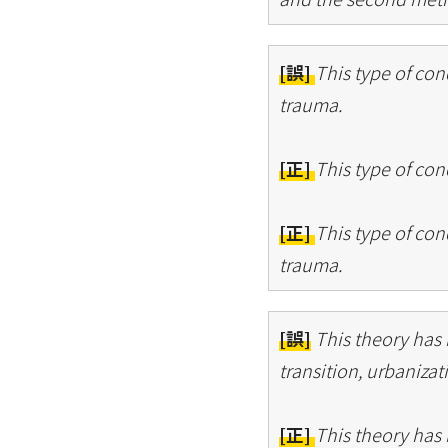
[誤]
This type of con
trauma.
[正]
This type of con
[正]
This type of con
trauma.
[誤]
This theory has
transition, urbanizat
[正]
This theory has