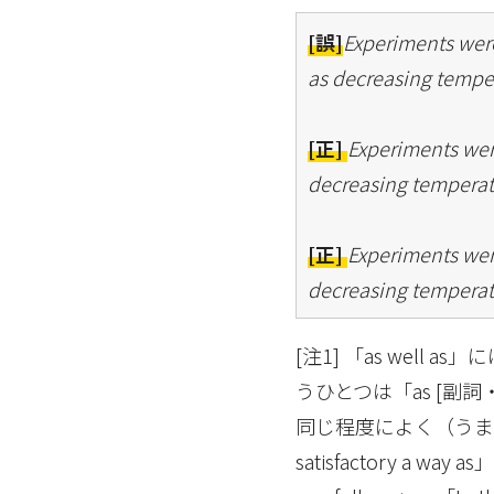
[誤]
Experiments were
as decreasing tempe
[正]
Experiments wer
decreasing temperat
[正]
Experiments were
decreasing temperat
[注1] 「as wel
うひとつは「as [副
同じ程度によく（うま
satisfactory a way 