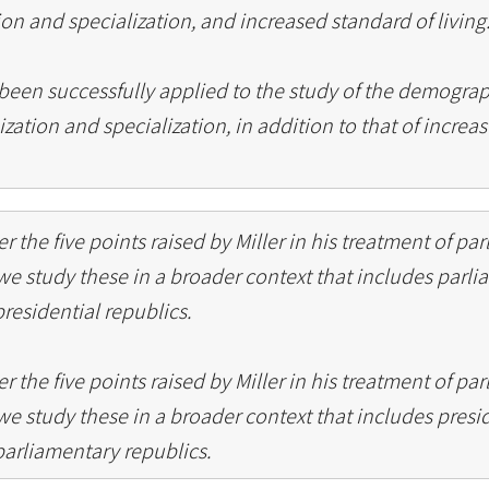
ion and specialization, and increased standard of living
 been successfully applied to the study of the demogra
zation and specialization, in addition to that of increa
r the five points raised by Miller in his treatment of pa
we study these in a broader context that includes parl
presidential republics.
r the five points raised by Miller in his treatment of pa
we study these in a broader context that includes presi
 parliamentary republics.