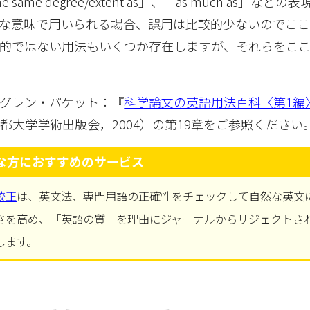
o the same degree/extent as」、「as much as」な
な意味で用いられる場合、誤用は比較的少ないのでこ
準的ではない用法もいくつか存在しますが、それらをこ
グレン・パケット：『
科学論文の英語用法百科〈第1編
都大学学術出版会，2004）の第19章をご参照ください
な方におすすめのサービス
校正
は、英文法、専門用語の正確性をチェックして自然な英文
さを高め、「英語の質」を理由にジャーナルからリジェクトさ
します。