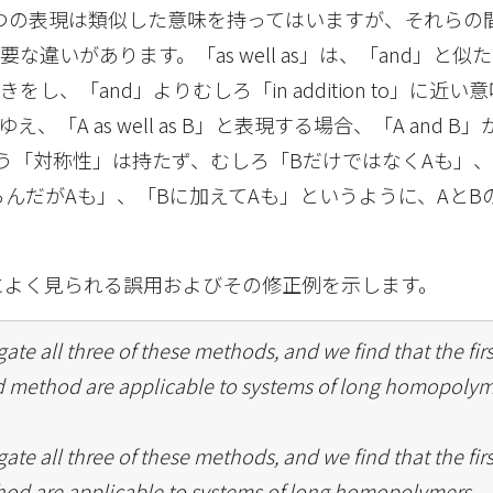
つの表現は類似した意味を持ってはいますが、それらの
な違いがあります。「as well as」は、「and」と似
し、「and」よりむしろ「in addition to」に近い
「A as well as B」と表現する場合、「A and B
う「対称性」は持たず、むしろ「BだけではなくAも」、
ろんだがAも」、「Bに加えてAも」というように、AとB
 as」によく見られる誤用およびその修正例を示します。
gate all three of these methods, and we find that the fi
nd method are applicable to systems of long homopolym
gate all three of these methods, and we find that the fi
od are applicable to systems of long homopolymers.