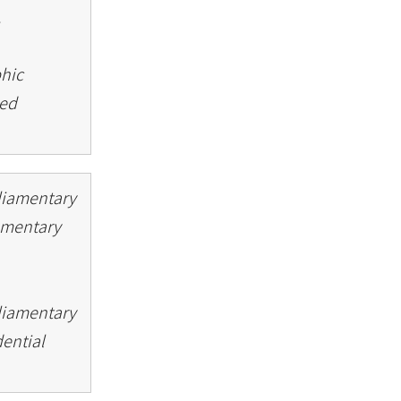
.
phic
sed
rliamentary
iamentary
rliamentary
dential