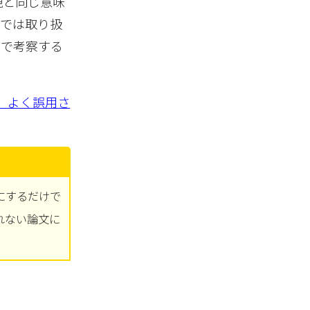
どの表現と同じ意味
こでは取り扱
こで考察する
〉よく誤用さ
。
にするだけで
れない論文に