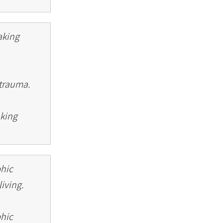
aking
 trauma.
aking
phic
living.
phic