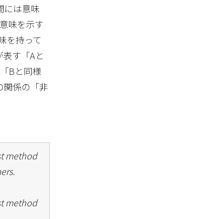
間には意味
た意味を示す
意味を持って
」が表す「Aと
「Bと同様
の関係の「非
rst method
ers.
rst method