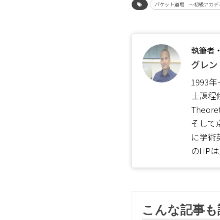
パケット道場 ～初級アカデ
執筆者
グレン・
1993年
士課程修
Theo
そして
に学術
のHPは
こんな記事も