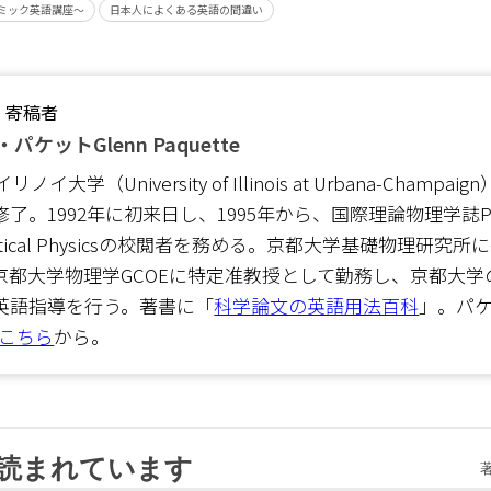
ミック英語講座～
日本人によくある英語の間違い
・寄稿者
パケットGlenn Paquette
イリノイ大学（University of Illinois at Urbana-Champa
了。1992年に初来日し、1995年から、国際理論物理学誌Progr
retical Physicsの校閲者を務める。京都大学基礎物理研究
京都大学物理学GCOEに特定准教授として勤務し、京都大学
英語指導を行う。著書に「
科学論文の英語用法百科
」。パ
こちら
から。
読まれています