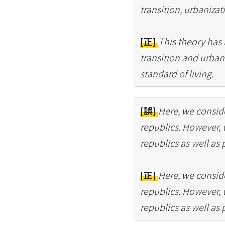
transition, urbanizat
[正]
This theory has
transition and urbani
standard of living.
[誤]
Here, we conside
republics. However, 
republics as well as 
[正]
Here, we conside
republics. However, 
republics as well as