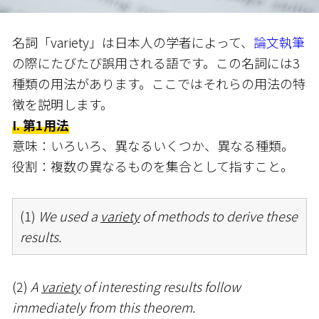
名詞「variety」は日本人の学者によって、
論文執筆
の際にたびたび誤用される語です。この名詞には3
種類の用法があります。ここではそれらの用法の特
徴を説明します。
I. 第1用法
意味：いろいろ、異なるいくつか、異なる種類。
役割：複数の異なるものを集合として指すこと。
(1)
We used a
variety
of methods to derive these
results.
(2)
A
variety
of interesting results follow
immediately from this theorem.