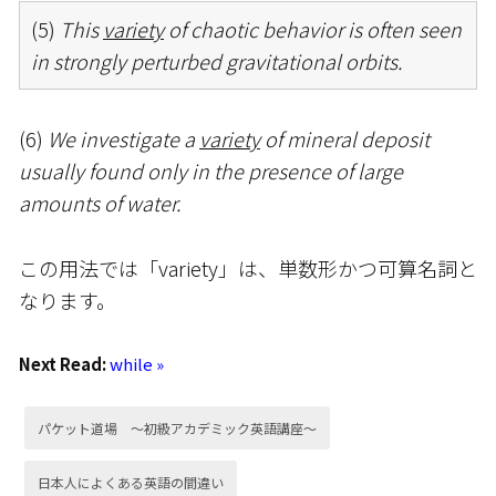
(5)
This
variety
of chaotic behavior is often seen
in strongly perturbed gravitational orbits.
(6)
We investigate a
variety
of mineral deposit
usually found only in the presence of large
amounts of water.
この用法では「variety」は、単数形かつ可算名詞と
なります。
Next Read:
while »
パケット道場 ～初級アカデミック英語講座～
日本人によくある英語の間違い