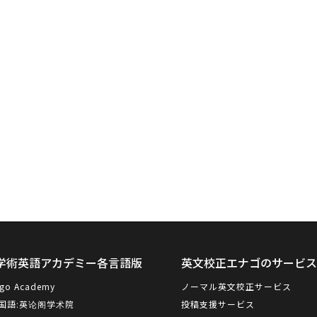
学術英語アカデミー各言語版
英文校正エナゴのサービ
go Academy
ノーマル英文校正サービス
国語:
英论阁学术院
投稿支援サービス