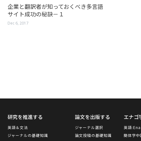
企業と翻訳者が知っておくべき多言語
サイト成功の秘訣－１
Dec 6, 2017
研究を推進する
論文を出版する
エナゴ
英語＆文法
ジャーナル選択
英語:
Ena
ジャーナルの基礎知識
論文投稿の基礎知識
簡体字中