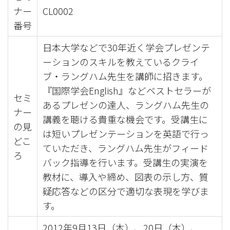
ナー
CL0002
番号
日本大学などで30年近く学会プレゼンテ
ーションのスキルを教えているクライ
ブ・ラングハム先生を講師に招きます。
『国際学会English』などベストセラーが
セミ
あるプレゼンの達人、ラングハム先生の
ナー
講義を聴ける貴重な機会です。受講生に
の見
は短いプレゼンテーションを英語で行っ
どこ
ていただき、ラングハム先生がフィード
ろ
バック指導を行います。受講生の実演を
教材に、導入や締め、図表の示し方、質
疑応答などの区分で適切な表現を学びま
す。
2012年9月13日（木）、20日（木）、