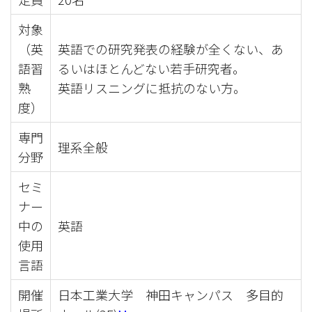
対象
（英
英語での研究発表の経験が全くない、あ
語習
るいはほとんどない若手研究者。
熟
英語リスニングに抵抗のない方。
度）
専門
理系全般
分野
セミ
ナー
中の
英語
使用
言語
開催
日本工業大学 神田キャンパス 多目的