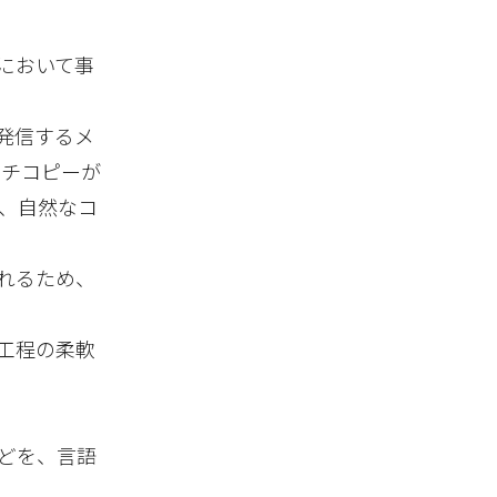
において事
発信するメ
ッチコピーが
、自然なコ
れるため、
工程の柔軟
などを、言語