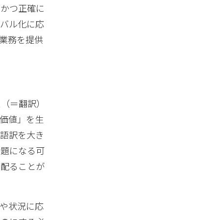
、かつ正確に
ーバル化に応
業務を提供
え（＝翻訳）
価値」を生
逐語訳を大き
話題になる可
を配ることが
や状況に応