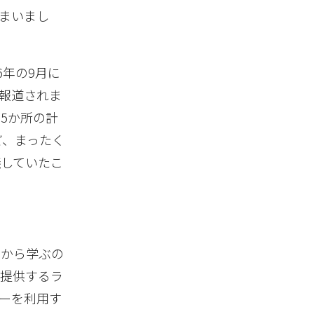
まいまし
6年の9月に
が報道されま
5か所の計
ど、まったく
議していたこ
例から学ぶの
を提供するラ
ーを利用す