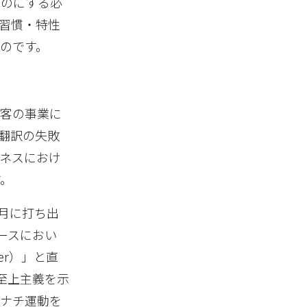
ものにする必
習慣・特性
のです。
顧客の事業に
翻訳の失敗
ネスにおけ
す。
5月に打ち出
ースにおい
er）」と直
人至上主義を示
・ナチ運動を