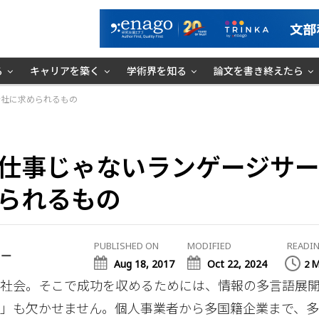
る
キャリアを築く
学術界を知る
論文を書き終えたら
会社に求められるもの
仕事じゃない――ランゲージサ
られるもの
PUBLISHED ON
MODIFIED
READIN
ミー
Aug 18, 2017
Oct 22, 2024
M
2
代社会。そこで成功を収めるためには、情報の多言語展
」も欠かせません。個人事業者から多国籍企業まで、