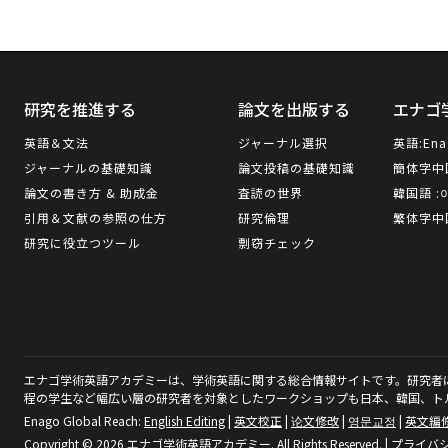
研究を推進する
論文を出版する
エナゴ
英語＆文法
ジャーナル選択
英語:
Ena
ジャーナルの基礎知識
論文投稿の基礎知識
簡体字中
論文の書き方 & 助成金
査読の世界
韓国語 :
引用＆文献の参照の仕方
研究倫理
繁体字中
研究に役立つツール
剽窃チェック
エナゴ学術英語アカデミーは、学術英語に関する総合情報サイトです。研究者
程の学生など幅広い層の研究者を対象としたワークショップも日本、韓国、ト
Enago Global Reach:
English Editing
|
英文校正
|
论文修改
|
영문교정
|
英文編
Copyright © 2026 エナゴ学術英語アカデミー. All Rights Reserved.
|
プライバ