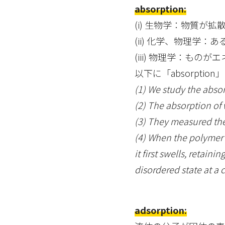
absorption:
(i) 生物学：物質
(ii) 化学、物理学
(iii) 物理学：も
以下に「absorpti
(1) We study the absor
(2) The absorption of 
(3) They measured the
(4) When the polymer m
it first swells, retain
disordered state at a c
adsorption: