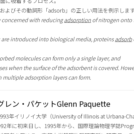
表面に吸着するプロセス。
on」およびその動詞形「adsorb」の正しい用法を例示しま
ly concerned with reducing
adsorption
of nitrogen onto 
 are introduced into biological media, proteins
adsorb
sorbed molecules can form only a single layer, and
es when the surface of the adsorbent is covered. Howe
h multiple adsorption layers can form.
グレン・パケット
Glenn Paquette
1993年イリノイ大学（University of Illinois at Urbana-
2年に初来日し、1995年から、国際理論物理学誌Progres