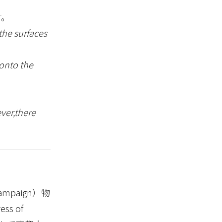
す。
the surfaces
onto the
ver,there
Champaign）物
s of