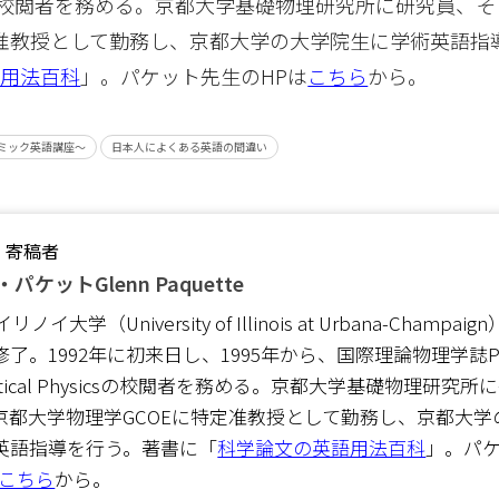
Physicsの校閲者を務める。京都大学基礎物理研究所に研究員
定准教授として勤務し、京都大学の大学院生に学術英語指
語用法百科
」。パケット先生のHPは
こちら
から。
ミック英語講座～
日本人によくある英語の間違い
・寄稿者
パケットGlenn Paquette
イリノイ大学（University of Illinois at Urbana-Champa
了。1992年に初来日し、1995年から、国際理論物理学誌Progr
retical Physicsの校閲者を務める。京都大学基礎物理研究
京都大学物理学GCOEに特定准教授として勤務し、京都大学
英語指導を行う。著書に「
科学論文の英語用法百科
」。パ
こちら
から。