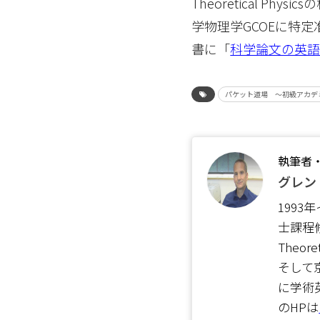
Theoretical 
学物理学GCOEに特
書に「
科学論文の英
パケット道場 ～初級アカデ
執筆者
グレン・
1993年
士課程修
Theo
そして
に学術
のHPは