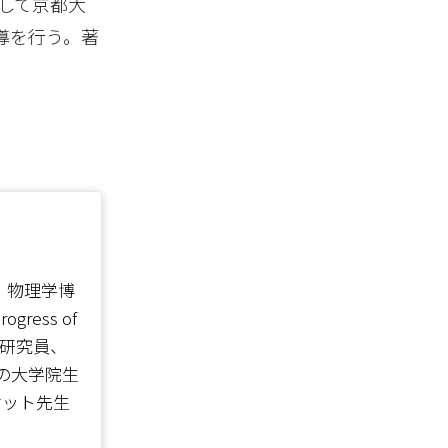
、そして京都大
導を行う。著
ign）物理学博
ess of
所に研究員、
の大学院生
ケット先生