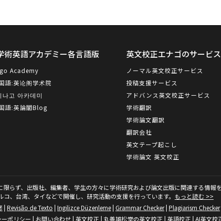
学術英語アカデミー各言語版
英文校正エナゴのサービ
go Academy
ノーマル英文校正サービス
国語:
英论阁学术院
投稿支援サービス
이나고 아카데미
アドバンス英文校正サービス
国語:
英論閣Blog
学術翻訳
学術論文翻訳
翻訳会社
英文テープ起こし
学術論文 英文校正
に限らず、出版社、編集者、学生の方々に学術研究および論文出版に関連する情報を
ルコ、台湾、タイなどで開催し、研究活動の支援を行っています。
もっと読む >>
修
|
Revisão de Texto
|
Ingilizce Düzenleme
|
Grammar Checker
|
Plagiarism Checker
シーポリシー
|
お問い合わせ
|
英文校正
|
丸善雄松堂の英文校正
|
英語校正
|
AI英文校