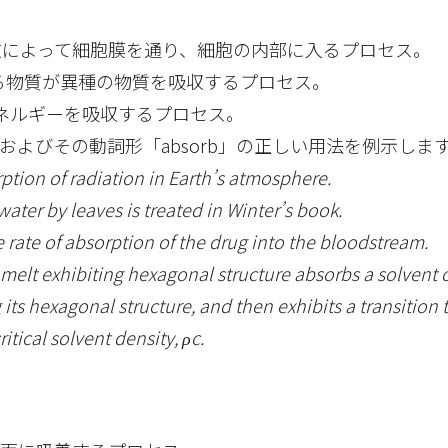
が拡散によって細胞膜を通り、細胞の内部に入るプロセス。
：ある物質が異種の物質を吸収するプロセス。
のがエネルギーを吸収するプロセス。
on」およびその動詞形「absorb」の正しい用法を例示しま
ption of radiation in Earth’s atmosphere.
water by leaves is treated in Winter’s book.
 rate of absorption of the drug into the bloodstream.
elt exhibiting hexagonal structure absorbs a solvent of
ing its hexagonal structure, and then exhibits a transition 
ritical solvent density, ρc.