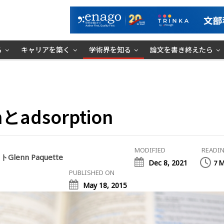
る
キャリアを築く
学術界を知る
論文を書き終えたら
nとadsorption
MODIFIED
READIN
lenn Paquette
Dec 8, 2021
M
7
PUBLISHED ON
May 18, 2015