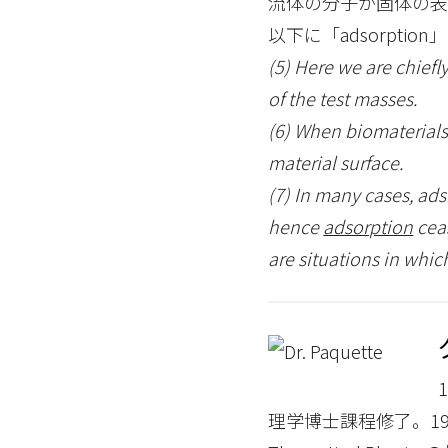
流体の分子が固体の
以下に「adsorpti
(5) Here we are chief
of the test masses.
(6) When biomaterials
material surface.
(7) In many cases, ad
hence
adsorption
ceas
are situations in whic
理学博士課程修了。199