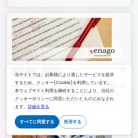
論文の修正・英文校正・プルーフリーディング（添
当サイトでは、お客様により適したサービスを提供
削／校閲）の内容と違い
するため、クッキー(Cookie)を利用しています。
修正、英文校正、プルーフリーディング（添削／校
本ウェブサイト利用を継続することにより、当社の
閲）とは、どれも同じようなものだと思っている人
クッキーポリシーに同意いただいたものとみなされ
が多いことでしょう。ところが、これらはまったく
ます。
詳細を見る
別のものです。実...
すべてに同意する
拒否する