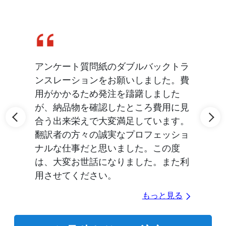
Slide 1 of 2
に初
アンケート質問紙のダブルバックトラ
論
翻訳
ンスレーションをお願いしました。費
め
用がかかるため発注を躊躇しました
に
が、納品物を確認したところ費用に見
る
合う出来栄えで大変満足しています。
翻訳者の方々の誠実なプロフェッショ
ナルな仕事だと思いました。この度
は、大変お世話になりました。また利
用させてください。
もっと見る