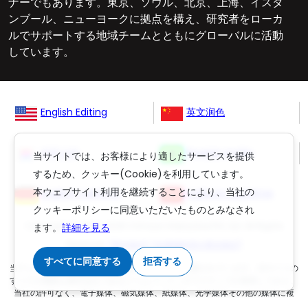
ナーでもあります。東京、ソウル、北京、上海、イスタ
ンブール、ニューヨークに拠点を構え、研究者をローカ
ルでサポートする地域チームとともにグローバルに活動
しています。
English Editing
英文润色
영문교정
Revisão Inglês
当サイトでは、お客様により適したサービスを提供
するため、クッキー(Cookie)を利用しています。
本ウェブサイト利用を継続することにより、当社の
Englisch Lektorat
ingilizce düzeltme
クッキーポリシーに同意いただいたものとみなされ
Copyright © 2006-
2026
Crimson Interactive Pvt. Ltd. All Rights
ます。
詳細を見る
Reserved.
(英文校正)
,
(丸善雄松堂の英文校正)
すべてに同意する
拒否する
当ウェブサイトのコンテンツは著作権法により保護されています。当サイトの
すべての権限は運営会社であるクリムゾンインタラクティブが保有しており、
当社の許可なく、電子媒体、磁気媒体、紙媒体、光学媒体その他の媒体に複
製、転写、保存すること、および当サイトの内容の翻訳を二次利用することは