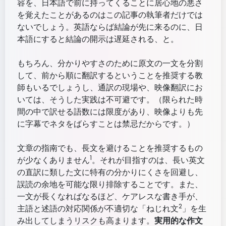
容を、日本語で前に持ってくることに居心地の悪さ
を覚えたことがあるのはこの記事の執筆者だけでは
ないでしょう。英語ならば結論が先に来るのに、日
本語にすると結論の開示は遅延される、と。
もちろん、分かりやすさのために原文の一文を分割
して、前から順に翻訳するということを推奨する教
師もいるでしょうし、通訳の現場や、映像翻訳にお
いては、そうした実践は不可避です。（限られた時
間の中で訳せる語数には限度があり、映像よりも先
に字幕でネタをばらすことは禁忌だからです。）
文章の指南でも、長文を避けることを推奨するもの
1
が少なくありません
。それが目指すのは、長い英文
の直訳に類した文に特有の分かりにくさを回避し、
誤読の余地を可能な限り排除することです。また、
一文が長くなればなるほど、ケアレスな書き手が、
2
主語と述語の対応関係が不適切な「ねじれ文
」を生
み出してしまうリスクも高まります。
実用的な作文