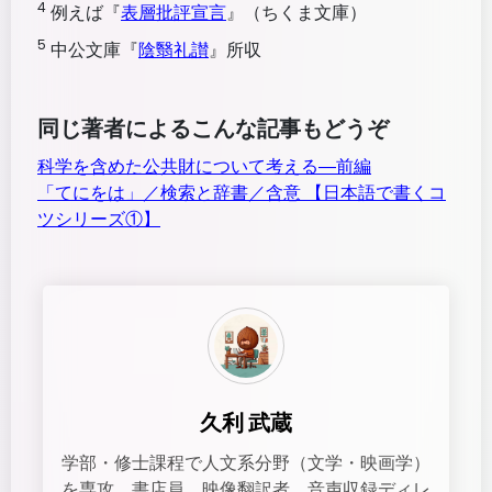
4
例えば『
表層批評宣言
』（ちくま文庫）
5
中公文庫『
陰翳礼讃
』所収
同じ著者によるこんな記事もどうぞ
科学を含めた公共財について考える―前編
「てにをは」／検索と辞書／含意 【日本語で書くコ
ツシリーズ①】
久利 武蔵
学部・修士課程で人文系分野（文学・映画学）
を専攻。書店員、映像翻訳者、音声収録ディレ