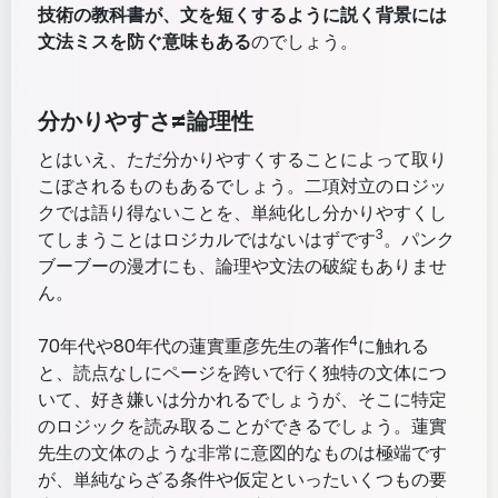
技術の教科書が、文を短くするように説く背景には
文法ミスを防ぐ意味もある
のでしょう。
分かりやすさ≠論理性
とはいえ、ただ分かりやすくすることによって取り
こぼされるものもあるでしょう。二項対立のロジッ
クでは語り得ないことを、単純化し分かりやすくし
3
てしまうことはロジカルではないはずです
。パンク
ブーブーの漫才にも、論理や文法の破綻もありませ
ん。
4
70年代や80年代の蓮實重彦先生の著作
に触れる
と、読点なしにページを跨いで行く独特の文体につ
いて、好き嫌いは分かれるでしょうが、そこに特定
のロジックを読み取ることができるでしょう。蓮實
先生の文体のような非常に意図的なものは極端です
が、単純ならざる条件や仮定といったいくつもの要