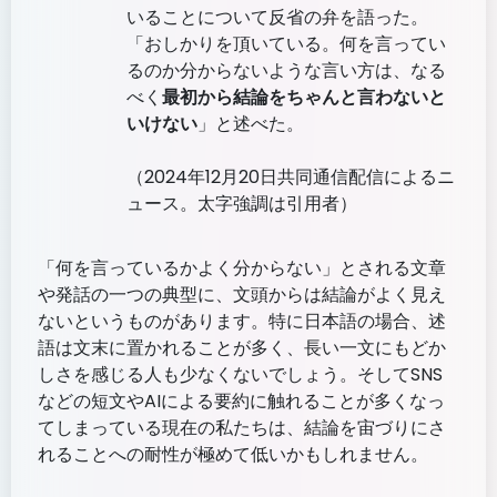
いることについて反省の弁を語った。
「おしかりを頂いている。何を言ってい
るのか分からないような言い方は、なる
べく
最初から結論をちゃんと言わないと
いけない
」と述べた。
（2024年12月20日共同通信配信によるニ
ュース。太字強調は引用者）
「何を言っているかよく分からない」とされる文章
や発話の一つの典型に、文頭からは結論がよく見え
ないというものがあります。特に日本語の場合、述
語は文末に置かれることが多く、長い一文にもどか
しさを感じる人も少なくないでしょう。そしてSNS
などの短文やAIによる要約に触れることが多くなっ
てしまっている現在の私たちは、結論を宙づりにさ
れることへの耐性が極めて低いかもしれません。