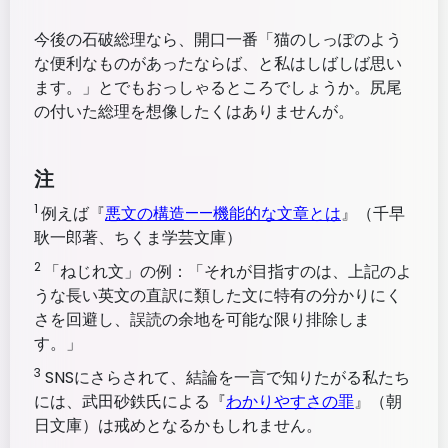
今後の石破総理なら、開口一番「猫のしっぽのよう
な便利なものがあったならば、と私はしばしば思い
ます。」とでもおっしゃるところでしょうか。尻尾
の付いた総理を想像したくはありませんが。
注
1
例えば『
悪文の構造——機能的な文章とは
』（千早
耿一郎著、ちくま学芸文庫）
2
「ねじれ文」の例：「それが目指すのは、上記のよ
うな長い英文の直訳に類した文に特有の分かりにく
さを回避し、誤読の余地を可能な限り排除しま
す。」
3
SNSにさらされて、結論を一言で知りたがる私たち
には、武田砂鉄氏による『
わかりやすさの罪
』（朝
日文庫）は戒めとなるかもしれません。