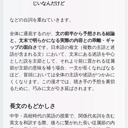
じいなんだけど
などの台詞を重ねていきます。
全体に通底するのが、
文の前半から予想される結論
と、文末で明らかになる実際の内容との乖離・ギャ
ップの面白さ
です。日本語の複文（複数の主語と述
語が含まれる文）において、文末にある述語を中心
とした説を主節として、それより前に置かれる従属
節が主節の意味を補う場合、一文が長くなればなる
ほど、冒頭においては全体の主語や述語がつかみに
くくなります。この漫才では、聴き手の予想を裏切
るために、巧みに文が引き延ばされます。
長文のもどかしさ
中学・高校時代の英語の授業で、関係代名詞を含む
英文を和訳する際、後ろに繋がれた長い従属節の内