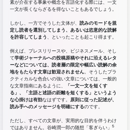
素が介在する事象や概念を言語化する際には、一文
一文が長くならざるを得ないこともあるでしょう。
しかし、一方でそうした文体が、
読みのモードを規
定し読者を選別してしまう、あるいは恣意的な読解
を許容してしまう
、といったことも起こり得ます。
例えば、プレスリリースや、ビジネスメール、そし
て
学術ジャーナルへの投稿原稿やそれに沿えるレタ
ーなどについては、読者層の限定や幅広い読解の余
地をもたらす文章は歓迎されません
。そうしたプラ
クティカルな色合いの強い文章については、一般的
な文章指南にあるように、
「一文一文を短くす
る」、「主語と述語の距離を短くする」というよう
な心掛けは有効
なはずです。
原則に従った記述が、
読み手へのメッセージを明確にする
のです。
ただし、すべての文章が、実用的な目的を伴うわけ
5
ではありません。谷崎潤一郎の随想「客ぎらい」