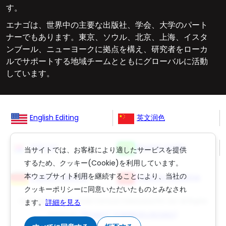
す。
エナゴは、世界中の主要な出版社、学会、大学のパート
ナーでもあります。東京、ソウル、北京、上海、イスタ
ンブール、ニューヨークに拠点を構え、研究者をローカ
ルでサポートする地域チームとともにグローバルに活動
しています。
English Editing
英文润色
영문교정
Revisão Inglês
当サイトでは、お客様により適したサービスを提供
するため、クッキー(Cookie)を利用しています。
本ウェブサイト利用を継続することにより、当社の
Englisch Lektorat
ingilizce düzeltme
クッキーポリシーに同意いただいたものとみなされ
Copyright © 2006-
2026
Crimson Interactive Pvt. Ltd. All Rights
ます。
詳細を見る
Reserved.
(英文校正)
,
(丸善雄松堂の英文校正)