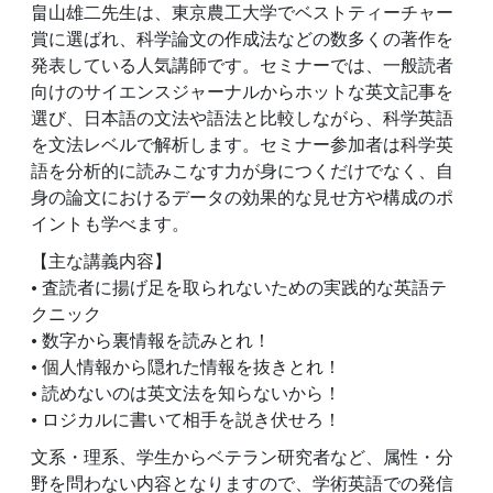
畠山雄二先生は、東京農工大学でベストティーチャー
賞に選ばれ、科学論文の作成法などの数多くの著作を
発表している人気講師です。セミナーでは、一般読者
向けのサイエンスジャーナルからホットな英文記事を
選び、日本語の文法や語法と比較しながら、科学英語
を文法レベルで解析します。セミナー参加者は科学英
語を分析的に読みこなす力が身につくだけでなく、自
身の論文におけるデータの効果的な見せ方や構成のポ
イントも学べます。
【主な講義内容】
• 査読者に揚げ足を取られないための実践的な英語テ
クニック
• 数字から裏情報を読みとれ！
• 個人情報から隠れた情報を抜きとれ！
• 読めないのは英文法を知らないから！
• ロジカルに書いて相手を説き伏せろ！
文系・理系、学生からベテラン研究者など、属性・分
野を問わない内容となりますので、学術英語での発信