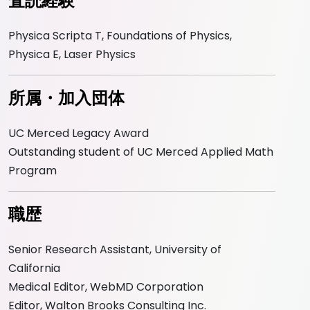
査読経験
Physica Scripta T, Foundations of Physics,
Physica E, Laser Physics
所属・加入団体
UC Merced Legacy Award
Outstanding student of UC Merced Applied Math
Program
職歴
Senior Research Assistant, University of
California
Medical Editor, WebMD Corporation
Editor, Walton Brooks Consulting Inc.