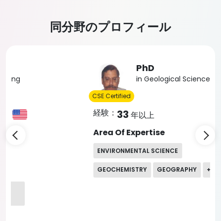
同分野のプロフィール
Slide 4 of 5
PhD
in Geological Sciences
CSE Certified
経験：
33
年以上
Area Of Expertise
ENVIRONMENTAL SCIENCE
GEOCHEMISTRY
GEOGRAPHY
+
7