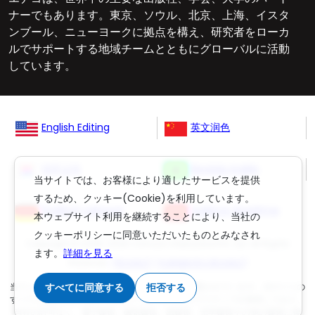
ナーでもあります。東京、ソウル、北京、上海、イスタ
ンブール、ニューヨークに拠点を構え、研究者をローカ
ルでサポートする地域チームとともにグローバルに活動
しています。
English Editing
英文润色
영문교정
Revisão Inglês
当サイトでは、お客様により適したサービスを提供
するため、クッキー(Cookie)を利用しています。
Englisch Lektorat
ingilizce düzeltme
本ウェブサイト利用を継続することにより、当社の
クッキーポリシーに同意いただいたものとみなされ
Copyright © 2006-
2026
Crimson Interactive Pvt. Ltd. All Rights
ます。
詳細を見る
Reserved.
(英文校正)
,
(丸善雄松堂の英文校正)
当ウェブサイトのコンテンツは著作権法により保護されています。当サイトの
すべてに同意する
拒否する
すべての権限は運営会社であるクリムゾンインタラクティブが保有しており、
当社の許可なく、電子媒体、磁気媒体、紙媒体、光学媒体その他の媒体に複