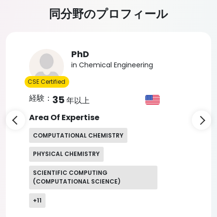
同分野のプロフィール
Slide 4 of 5
PhD
in Geological Sciences
CSE Certified
経験：
33
年以上
Area Of Expertise
ENVIRONMENTAL SCIENCE
GEOCHEMISTRY
GEOGRAPHY
+
7