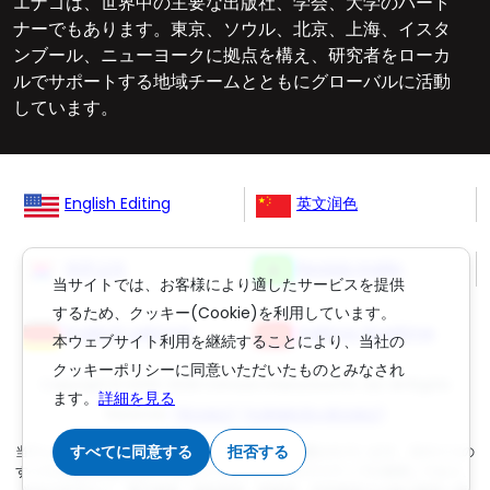
エナゴは、世界中の主要な出版社、学会、大学のパート
ナーでもあります。東京、ソウル、北京、上海、イスタ
ンブール、ニューヨークに拠点を構え、研究者をローカ
ルでサポートする地域チームとともにグローバルに活動
しています。
English Editing
英文润色
영문교정
Revisão Inglês
当サイトでは、お客様により適したサービスを提供
するため、クッキー(Cookie)を利用しています。
Englisch Lektorat
ingilizce düzeltme
本ウェブサイト利用を継続することにより、当社の
クッキーポリシーに同意いただいたものとみなされ
Copyright © 2006-
2026
Crimson Interactive Pvt. Ltd. All Rights
ます。
詳細を見る
Reserved.
(英文校正)
,
(丸善雄松堂の英文校正)
すべてに同意する
拒否する
当ウェブサイトのコンテンツは著作権法により保護されています。当サイトの
すべての権限は運営会社であるクリムゾンインタラクティブが保有しており、