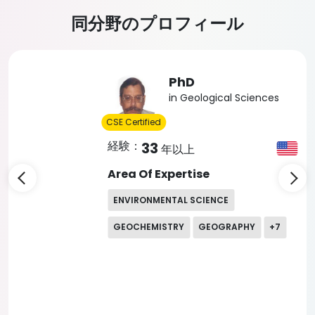
同分野のプロフィール
Slide 4 of 5
PhD
in Geological Sciences
CSE Certified
経験：
33
年以上
Area Of Expertise
ENVIRONMENTAL SCIENCE
GEOCHEMISTRY
GEOGRAPHY
+
7