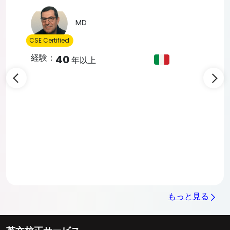
Slide 4 of 5
Doctor
of Medicine
CSE Certified
経験：
31
年以上
Area Of Expertise
MEDICINE
PEDIATRICS
SCIENCE
+
1
もっと見る