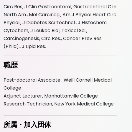
Circ Res, J Clin Gastroenterol, Gastroenterol Clin
North Am., Mol Carcinog., Am J Physiol Heart Circ
Physiol., J Diabetes Sci Technol., J Histochem
Cytochem, J Leukoc Biol, Toxicol Sci.,
Carcinogenesis, Circ Res., Cancer Prev Res
(Phila)., J Lipid Res.
職歴
Post-doctoral Associate , Weill Cornell Medical
College
Adjunct Lecturer, Manhattanville College
Research Technician, New York Medical College
所属・加入団体