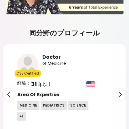
同分野のプロフィール
Slide 4 of 5
Doctor
of Medicine
CSE Certified
経験：
31
年以上
Area Of Expertise
MEDICINE
PEDIATRICS
SCIENCE
+
1