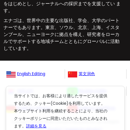
をはじめとし、ジャーナルへの採択までを支援してい ま
す。
エナゴは、世界中の主要な出版社、学会、大学のパート
ナーでもあります。東京、ソウル、北京、上海、イスタ
ンブール、ニューヨークに拠点を構え、研究者をローカ
ルでサポートする地域チームとともにグローバルに活動
しています。
English Editing
英文润色
영문교정
Revisão Inglês
当サイトでは、お客様により適したサービスを提供
するため、クッキー(Cookie)を利用しています。
Englisch Lektorat
ingilizce düzeltme
本ウェブサイト利用を継続することにより、当社の
クッキーポリシーに同意いただいたものとみなされ
Copyright © 2006-
2026
Crimson Interactive Pvt. Ltd. All Rights
ます。
詳細を見る
Reserved.
(英文校正)
,
(丸善雄松堂の英文校正)