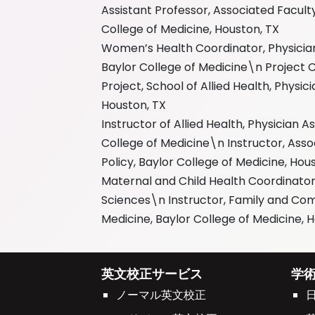
Assistant Professor, Associated Faculty
College of Medicine, Houston, TX
Women’s Health Coordinator, Physician 
Baylor College of Medicine\n Project 
Project, School of Allied Health, Physi
Houston, TX
Instructor of Allied Health, Physician A
College of Medicine\n Instructor, Asso
Policy, Baylor College of Medicine, Hou
Maternal and Child Health Coordinator,
Sciences\n Instructor, Family and C
Medicine, Baylor College of Medicine, 
英文校正サービス
学
ノーマル英文校正