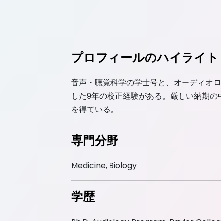
プロフィールのハイライト
音声・聴覚科学の学士号と、オーディオロ
した9年の校正経験がある。厳しい納期の
を得ている。
専門分野
Medicine, Biology
tor
MS
M.A.
学歴
dicine
in Physiology
Frenc
Litera
CSE Certified
CSE Certified