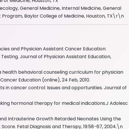
e of Medicine, Houston, TX
経験：
経験：
40
40
上
年以上
年以
ecology, General Medicine, Internal Medicine, General
nt Program, Baylor College of Medicine, Houston, TX\r\n
ise
Area Of Expertise
BIOFEEDBACK
ACUPUNCTURE
es and Physician Assistant Cancer Education:
NUTRITIONAL-
BASED THERAPIES
esting. Journal of Physician Assistant Education,
+
12
health behavioral counseling curriculum for physician
 Cancer Education (online), 24 Feb, 2010.
s in cancer control: Issues and opportunities. Journal of
aking hormonal therapy for medical indications.J Adolesc
 and Intrauterine Growth Retarded Neonates Using the
core. Fetal Diagnosis and Therapy, 19:58-67, 2004.\n