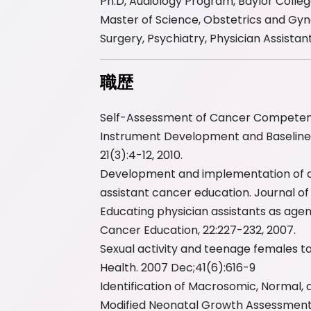
Ph.D, Audiology Program, Baylor Colleg
経験：
経験：
23
40
年以上
年以
Master of Science, Obstetrics and Gyn
Surgery, Psychiatry, Physician Assista
se
Area Of Expertise
Area Of Expert
CANCER RESEARCH
MEDICINE
職歴
COGNITIVE
SCIENCE
SCIENCE
Self-Assessment of Cancer Competenci
MICROBIOLOGY
DENTAL RESEARCH
Instrument Development and Baseline T
+
1
21(3):4-12, 2010.
+
17
Development and implementation of a 
assistant cancer education. Journal of
Educating physician assistants as agent
Cancer Education, 22:227-232, 2007.
Sexual activity and teenage females t
Health. 2007 Dec;41(6):616-9
Identification of Macrosomic, Normal,
Modified Neonatal Growth Assessment S