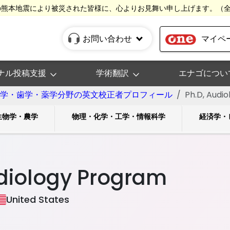
の熊本地震により被災された皆様に、心よりお見舞い申し上げます。（
お問い合わせ
マイペ
ナル投稿支援
学術翻訳
エナゴについ
学・歯学・薬学分野の英文校正者プロフィール
Ph.D, Audi
生物学・農学
物理・化学・工学・情報科学
経済学・
udiology Program
United States