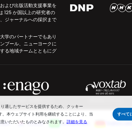
および出版活動支援事業を
 125 か国以上の研究者の
、ジャーナルへの採択まで
大学のパートナーでもあり
ンブール、ニューヨークに
する地域チームとともにグ
研究支援・英文校正・論文翻訳サービス
英語文字起こしサービス
より適したサービスを提供するため、クッキー
すべて
います。本ウェブサイト利用を継続することにより、当
同意いただいたものとみなされます。
詳細を見る
文润色
영문교정
Revisão Inglês
Englisch Lek