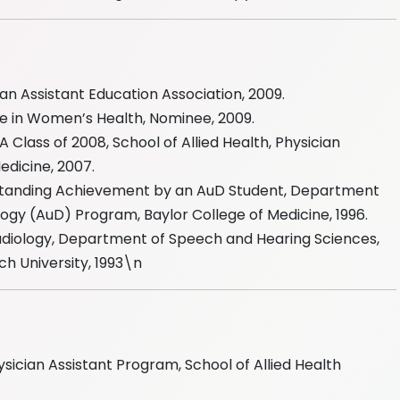
an Assistant Education Association, 2009.
e in Women’s Health, Nominee, 2009.
Class of 2008, School of Allied Health, Physician
edicine, 2007.
tstanding Achievement by an AuD Student, Department
ogy (AuD) Program, Baylor College of Medicine, 1996.
diology, Department of Speech and Hearing Sciences,
ch University, 1993\n
hysician Assistant Program, School of Allied Health