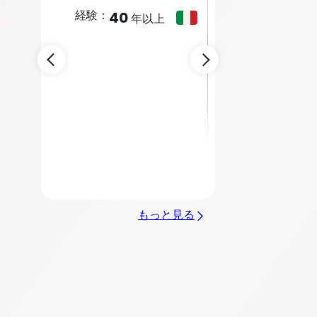
経験：
経験：
31
23
上
年以上
年以
Area Of Expertise
Area Of Exper
MEDICINE
CANCER RESEAR
PEDIATRICS
COGNITIVE
SCIENCE
SCIENCE
+
1
DENTAL RESEAR
+
17
もっと見る