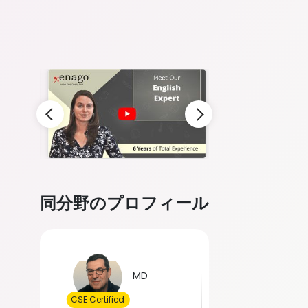
Slide 3 of 9
同分野のプロフィール
Slide 4 of 5
Doctor
MS
of Medicine
in P
CSE Certified
CSE Certified