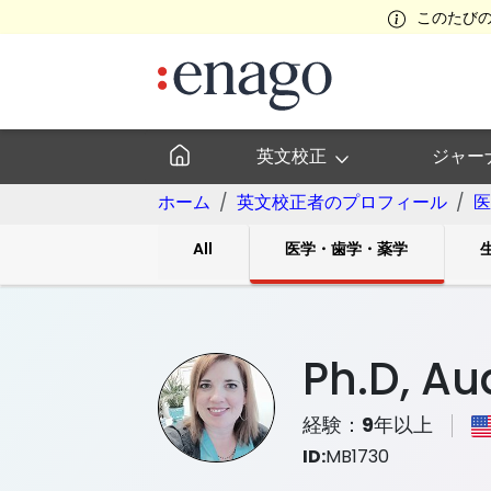
このたび
英文校正
ジャー
ホーム
英文校正者のプロフィール
医
All
医学・歯学・薬学
Ph.D, A
経験：
9
年以上
ID:
MB1730