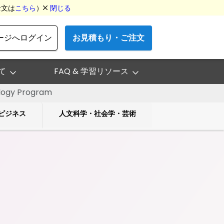
全文は
こちら
）
ージへログイン
お見積もり・ご注文
て
FAQ & 学習リソース
ology Program
ビジネス
人文科学・社会学・芸術