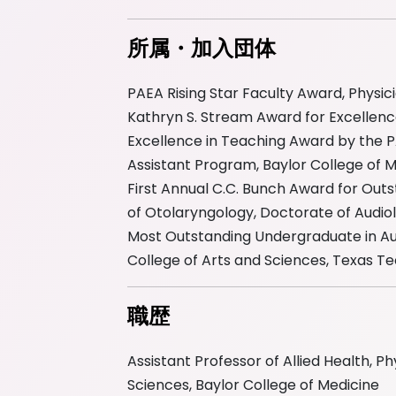
所属・加入団体
PAEA Rising Star Faculty Award, Physici
Kathryn S. Stream Award for Excellenc
Excellence in Teaching Award by the PA 
Assistant Program, Baylor College of M
First Annual C.C. Bunch Award for Ou
of Otolaryngology, Doctorate of Audiol
Most Outstanding Undergraduate in Au
College of Arts and Sciences, Texas Te
職歴
Assistant Professor of Allied Health, P
Sciences, Baylor College of Medicine