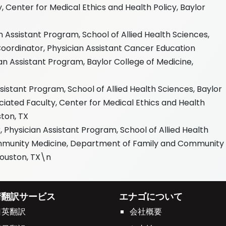
, Center for Medical Ethics and Health Policy, Baylor
Assistant Program, School of Allied Health Sciences,
Coordinator, Physician Assistant Cancer Education
cian Assistant Program, Baylor College of Medicine,
ssistant Program, School of Allied Health Sciences, Baylor
ciated Faculty, Center for Medical Ethics and Health
ston, TX
 Physician Assistant Program, School of Allied Health
ommunity Medicine, Department of Family and Community
Houston, TX\n
術翻訳サービス
エナゴについて
日英翻訳
会社概要