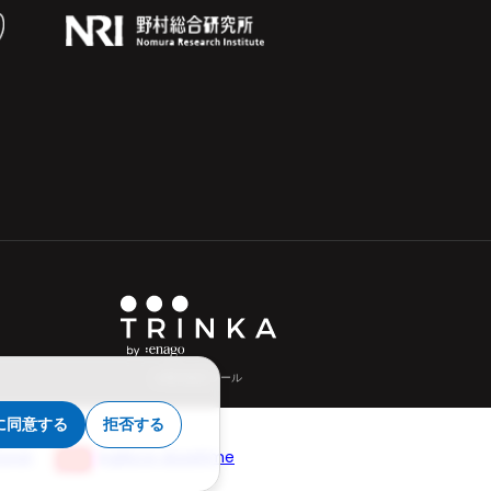
AI英文校正ツール
に同意する
拒否する
torat
ingilizce düzeltme