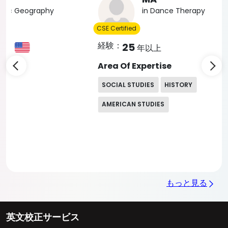
in Dance Therapy
CSE Certified
経験：
25
年以上
Area Of Expertise
SOCIAL STUDIES
HISTORY
AMERICAN STUDIES
もっと見る
英文校正サービス