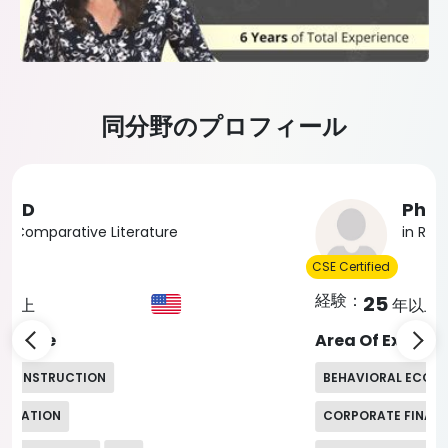
同分野のプロフィール
Slide 4 of 5
PhD
in Regional Economic Geography
CSE Certified
経験：
25
年以上
Area Of Expertise
BEHAVIORAL ECONOMICS
CORPORATE FINANCE