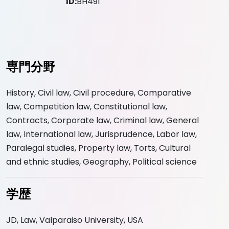
ID:
BH491
専門分野
History, Civil law, Civil procedure, Comparative
law, Competition law, Constitutional law,
Contracts, Corporate law, Criminal law, General
law, International law, Jurisprudence, Labor law,
Paralegal studies, Property law, Torts, Cultural
and ethnic studies, Geography, Political science
学歴
JD, Law, Valparaiso University, USA