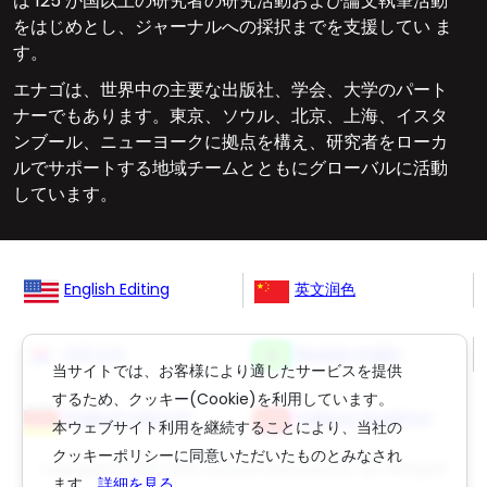
は 125 か国以上の研究者の研究活動および論文執筆活動
をはじめとし、ジャーナルへの採択までを支援してい ま
す。
エナゴは、世界中の主要な出版社、学会、大学のパート
ナーでもあります。東京、ソウル、北京、上海、イスタ
ンブール、ニューヨークに拠点を構え、研究者をローカ
ルでサポートする地域チームとともにグローバルに活動
しています。
English Editing
英文润色
영문교정
Revisão Inglês
当サイトでは、お客様により適したサービスを提供
するため、クッキー(Cookie)を利用しています。
Englisch Lektorat
ingilizce düzeltme
本ウェブサイト利用を継続することにより、当社の
クッキーポリシーに同意いただいたものとみなされ
Copyright © 2006-
2026
Crimson Interactive Pvt. Ltd. All Rights
ます。
詳細を見る