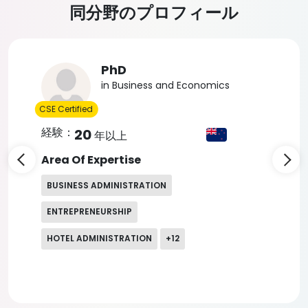
同分野のプロフィール
Slide 3 of 5
PhD
in Business and Economics
CSE Certified
経験：
20
年以上
Area Of Expertise
BUSINESS ADMINISTRATION
ENTREPRENEURSHIP
HOTEL ADMINISTRATION
+
12