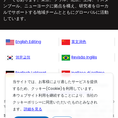
ンブール、ニューヨークに拠点を構え、研究者をローカ
ルでサポートする地域チームとともにグローバルに活動
しています。
English Editing
英文润色
영문교정
Revisão Inglês
Englisch Lektorat
ingilizce düzeltme
当サイトでは、お客様により適したサービスを提供
Copyright © 2006-
2026
Crimson Interactive Pvt. Ltd. All Rights
するため、クッキー(Cookie)を利用しています。
Reserved.
(英文校正)
,
(丸善雄松堂の英文校正)
本ウェブサイト利用を継続することにより、当社の
当ウェブサイトのコンテンツは著作権法により保護されています。当サイトの
クッキーポリシーに同意いただいたものとみなされ
すべての権限は運営会社であるクリムゾンインタラクティブが保有しており、
ます。
詳細を見る
当社の許可なく、電子媒体、磁気媒体、紙媒体、光学媒体その他の媒体に複
製、転写、保存すること、および当サイトの内容の翻訳を二次利用することは