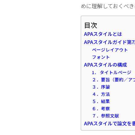
めに理解しておくべき
目次
APAスタイルとは
APAスタイルガイド第
ページレイアウト
フォント
APAスタイルの構成
1． タイトルページ
２．要旨（要約／ア
３．序論
４．方法
５．結果
６．考察
７．参照文献
APAスタイルで論文を