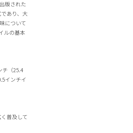
に出版された
書式であり、大
味について
イルの基本
（25.4
.5インチイ
ど、広く普及して