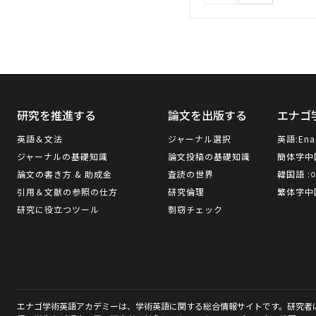
研究を推進する
論文を出版する
エナゴ
英語＆文法
ジャーナル選択
英語:
Ena
ジャーナルの基礎知識
論文投稿の基礎知識
簡体字中
論文の書き方 & 助成金
査読の世界
韓国語 :
引用＆文献の参照の仕方
研究倫理
繁体字中
研究に役立つツール
剽窃チェック
エナゴ学術英語アカデミーは、学術英語に関する総合情報サイトです。研究者