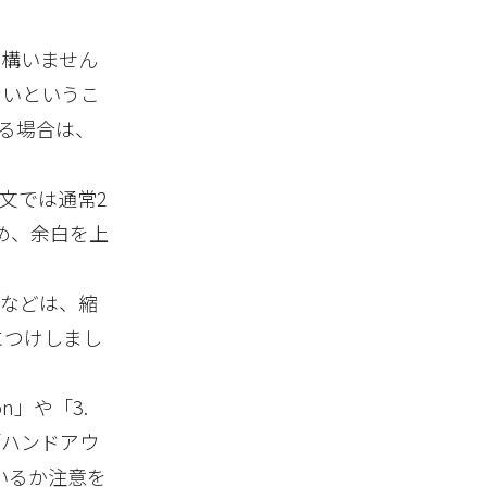
は構いません
ないというこ
する場合は、
文では通常2
め、余白を上
材などは、縮
につけしまし
n」や「3.
「ハンドアウ
ているか注意を