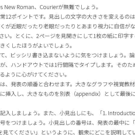
mes New Roman、Courierが無難でしょう。
、通常12ポイントです。見出しの文字の大きさを変えるの
多くが近眼だったり老眼だったりとあまり視力に自信が
さい。とくに、2ページを見開きにして1枚の紙に印字
きくしたほうがよいでしょう。
として、ビッシリ書き込まないように気をつけましょう。論
が、ハンドアウトでは1行間隔でタイプします。そのた
るように心がけてください。
順番は、発表の順番と合わせます。大きなグラフや視覚教
に挿入し、大きなものを別表（appendix）として最後
記入しましょう。また、小見出しにも、「1. Introductio
に番号をつけましょう。小見出しの番号は、発表の最中に
ataを見てください」というように、観衆にどこを説明し