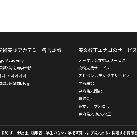
学術英語アカデミー各言語版
英文校正エナゴのサービ
go Academy
ノーマル英文校正サービス
国語:
英论阁学术院
投稿支援サービス
이나고 아카데미
アドバンス英文校正サービス
国語:
英論閣Blog
学術翻訳
学術論文翻訳
翻訳会社
英文テープ起こし
学術論文 英文校正
に限らず、出版社、編集者、学生の方々に学術研究および論文出版に関連する情報を