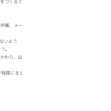
トをつくると
の所属、メー
しないよう
ょう。
のかわり、出
ジ程度にまと