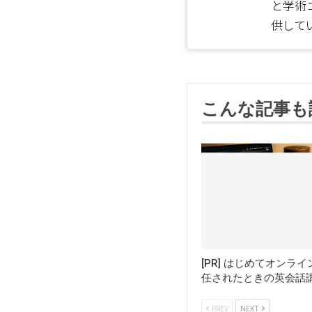
と学術
供して
こんな記事も
[PR] はじめてオンラ
任されたときの英会話
PREV
NEXT