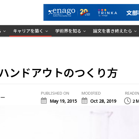
る
キャリアを築く
学術界を知る
論文を書き終えたら
ハンドアウトのつくり方
PUBLISHED ON
MODIFIED
READIN
ミー
May 19, 2015
Oct 28, 2019
M
2