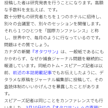
投稿した者は研究発表を行うことになります。高額
な手数料を支払えば、です。
数十分野もの研究者たちを１つのホテルに招待し、
別々の会議室で、別々のセッションを開催します。
それら１つひとつを「国際カンファレンス」と称
し、世界中で、毎月のように行なっているのです。
問題はその質でしょう。
カナダの新聞
『オタワサン』
は、一般紙であるにも
かかわらず、なぜか捕食ジャーナル問題を継続的に
報道しています。同紙のトム・スピアーズ記者は以
前、
前述の本誌掲載記事
でもお伝えしたように、デ
タラメな原稿をジャーナル編集部に投稿して、その
査読体制のいいかげんさを暴露したことがありま
す。
スピアーズ記者は同じことをカンファレンスでも行
いました。
3月10日付の『オタワサン』への寄稿
に