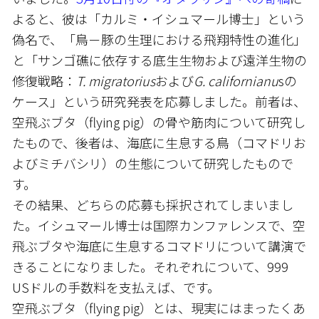
よると、彼は「カルミ・イシュマール博士」という
偽名で、「鳥－豚の生理における飛翔特性の進化」
と「サンゴ礁に依存する底生生物および遠洋生物の
修復戦略：
T. migratorius
および
G. californianu
sの
ケース」という研究発表を応募しました。前者は、
空飛ぶブタ（flying pig）の骨や筋肉について研究し
たもので、後者は、海底に生息する鳥（コマドリお
よびミチバシリ）の生態について研究したもので
す。
その結果、どちらの応募も採択されてしまいまし
た。イシュマール博士は国際カンファレンスで、空
飛ぶブタや海底に生息するコマドリについて講演で
きることになりました。それぞれについて、999
USドルの手数料を支払えば、です。
空飛ぶブタ（flying pig）とは、現実にはまったくあ