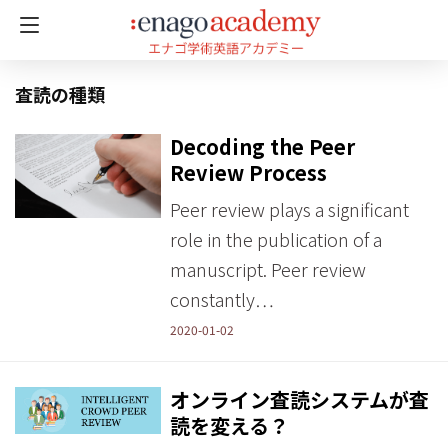
査読の種類
Decoding the Peer
Review Process
Peer review plays a significant
role in the publication of a
manuscript. Peer review
constantly…
2020-01-02
オンライン査読システムが査
読を変える？