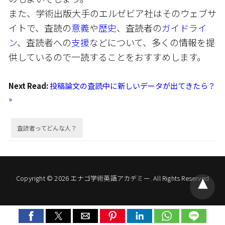
また、学術出版大手のエルゼビア社はそのウェブサ
イトで、査読の
意義
や
歴史
、査読者の
ガイドライ
ン
、査読者への
支援
などについて、多くの情報を提
供しているので一読することをおすすめします。
Next Read:
投稿論文の査読中に新しいデータが出てきたら？
»
査読者ってどんな人？
Copyright © 2026 エナゴ学術英語アカデミー. All Rights Reserved