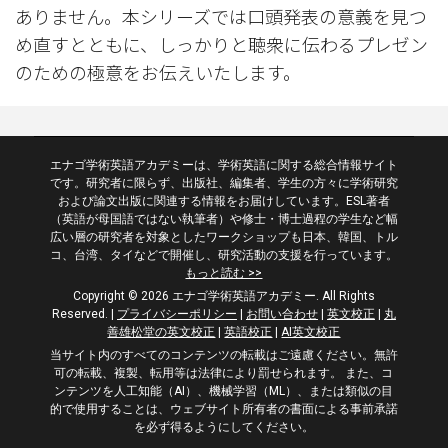
ありません。本シリーズでは口頭発表の意義を見つ
め直すとともに、しっかりと聴衆に伝わるプレゼン
のための極意をお伝えいたします。
エナゴ学術英語アカデミーは、学術英語に関する総合情報サイト
です。研究者に限らず、出版社、編集者、学生の方々に学術研究
および論文出版に関連する情報をお届けしています。ESL著者
（英語が母国語ではない執筆者）や修士・博士過程の学生など幅
広い層の研究者を対象としたワークショップも日本、韓国、トル
コ、台湾、タイなどで開催し、研究活動の支援を行っています。
もっと読む >>
Copyright © 2026 エナゴ学術英語アカデミー. All Rights
Reserved.
|
プライバシーポリシー
|
お問い合わせ
|
英文校正
|
丸
善雄松堂の英文校正
|
英語校正
|
AI英文校正
当サイト内のすべてのコンテンツの転載はご遠慮ください。無許
可の転載、複製、転用等は法律により罰せられます。 また、コ
ンテンツを人工知能（AI）、機械学習（ML）、または類似の目
的で使用することは、ウェブサイト所有者の書面による事前承諾
を必ず得るようにしてください。