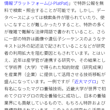
情報プラットフォーム(J-PlatPat)
」で特許公報を無
料で検索・照会することが可能です。しかし、デー
タベースによっては検索条件が限られていたり、使
いこなすことが難しかったりすること、特許の多く
が複雑で難解な法律用語で書かれていること、さら
に一部の特許は画像や遺伝子シーケンスのようなテ
キスト以外の記述法で記されていることなどが研究
者の利用拡大を阻む要因ともされています。とはい
え、近年は産学官が連携する研究や、その結果とし
て学術界（大学）で得られた知的財産（研究成果）
を産業界（企業）に提供して活用させる技術移転が
盛んになっています。一例ですが「
近大マグロ
」で
有名になったマグロ養殖技術。近畿大学が世界で初
めてクロマグロの完全養殖化に成功し、日本の養殖
業界にも貢献しているもので、もちろん特許および
商標登録されています。このような研究から活用ま