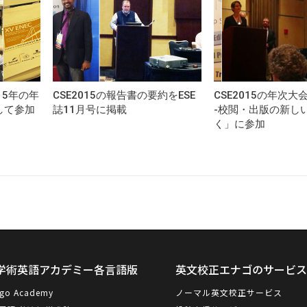
015年の年
CSE2015の報告書の要約をESE
CSE2015の年次
して参加
誌11月号に掲載
-校閲・出版の新し
く」に参加
学術英語アカデミー各言語版
英文校正エナゴのサービ
go Academy
ノーマル英文校正サービス