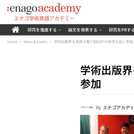
研究を推進する
論文を発表する
研究をPRす
Home
News & Events
学術出版界を見直す第37回SSPの年次大会に参加
学術出版界
参加
By
エナゴアカデ