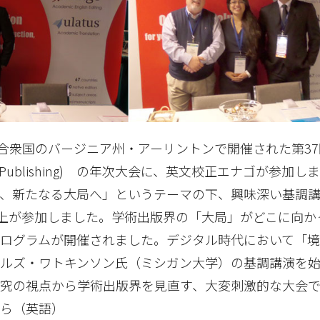
カ合衆国のバージニア州・アーリントンで開催された第37
holarly Publishing) の年次大会に、英文校正エナゴが参加
げ、新たなる大局へ」というテーマの下、興味深い基調
以上が参加しました。学術出版界の「大局」がどこに向か
ログラムが開催されました。デジタル時代において「
ルズ・ワトキンソン氏（ミシガン大学）の基調講演を
研究の視点から学術出版界を見直す、大変刺激的な大会
ちら（英語）