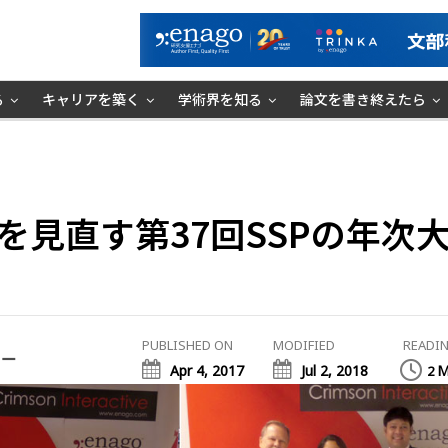
る
キャリアを築く
学術界を知る
論文を書き終えたら
を見直す第37回SSPの年次
PUBLISHED ON
MODIFIED
READIN
ミー
Apr 4, 2017
Jul 2, 2018
M
2