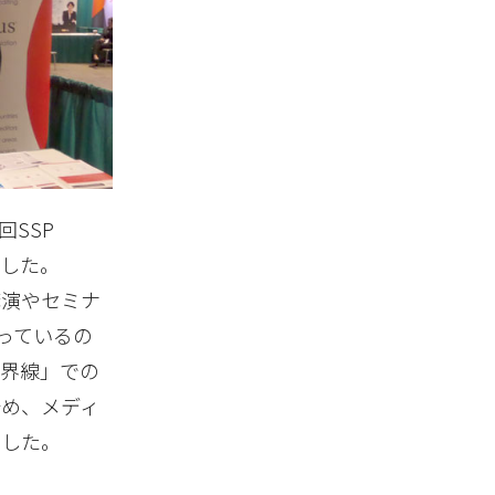
回SSP
しました。
講演やセミナ
っているの
境界線」での
始め、メディ
でした。