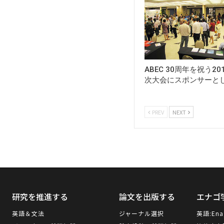
ABEC 30周年を祝う2
次大会にスポンサーと
PREV
NEXT
研究を推進する
論文を出版する
エナゴ
英語＆文法
ジャーナル選択
英語:
Ena