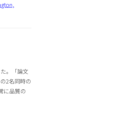
ngton,
した。「論文
の2名同時の
常に品質の