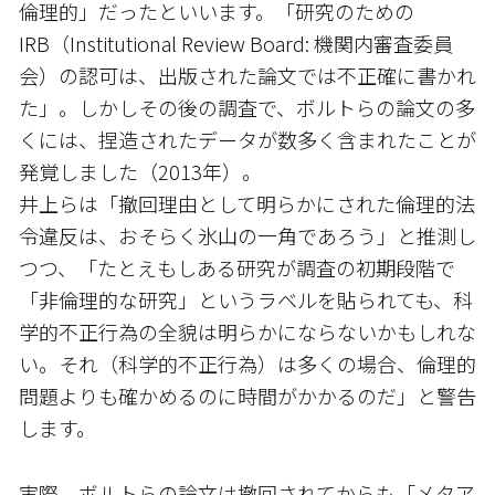
倫理的」だったといいます。「研究のための
IRB（Institutional Review Board: 機関内審査委員
会）の認可は、出版された論文では不正確に書かれ
た」。しかしその後の調査で、ボルトらの論文の多
くには、捏造されたデータが数多く含まれたことが
発覚しました（2013年）。
井上らは「撤回理由として明らかにされた倫理的法
令違反は、おそらく氷山の一角であろう」と推測し
つつ、「たとえもしある研究が調査の初期段階で
「非倫理的な研究」というラベルを貼られても、科
学的不正行為の全貌は明らかにならないかもしれな
い。それ（科学的不正行為）は多くの場合、倫理的
問題よりも確かめるのに時間がかかるのだ」と警告
します。
実際、ボルトらの論文は撤回されてからも「メタア