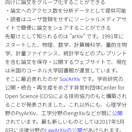
向けに論文をグループ化することができる
・論文へのアクセス数を分析データとして提供可能
・読者はユーザ登録をせずにソーシャルメディアサ
イトで簡便に論文をシェアすることができる
先駆けとして知られるのは ”arXiv” です。1991年に
スタートした、物理、数学、計算機科学、量的生物
学、計量ファイナンス、統計学などのプレプリント
を含む論文を保存・公開するウェブサイトで、現在
は米国のコーネル大学図書館が運営しています。
そこに最近表れたのが
SocArXiv
です。学術研究の
公開・統合・再生産をめざす非営利団体Center for
Open Science (COS)による技術協力のもと構築され
ることが発表されました。これ以外にも、心理学分
野のPsyArXiv、工学分野のengrXivなどが既に
公開
されています。最も新しいものとしては2017年5月
8日に法律分野の
LawArXivの公開
があげられます。