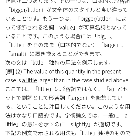
き点が二つあります。その一つは、口語的な形容詞
「bigger/littler」が文全体のスタイルと食い違って
いることです。もう一つは、「bigger/littler」によ
って修飾される名詞「value」が可算名詞となって
いることです。このような場合には「big」、
「little」をそのまま（口語的でない）「large」、
「small」に置き換えることができます。
次の文は「little」独特の用法を例示します。
[誤] (2) The value of this quantity in the present
case is
a little
larger than in the case studied above.
ここでは、「little」は形容詞ではなく、「a」とセ
ットで副詞として形容詞「larger」を修飾してい
る、ということに注目してください。このような用
法はかなり口語的です。学術論文では、一般に「a
little」の意味を示すのに「slightly」が適切です。
下記の例文で示される用法も「little」独特のもので