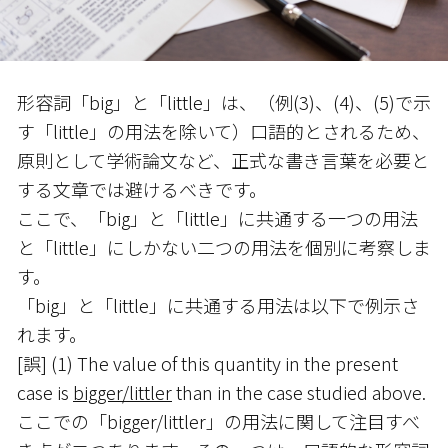
形容詞「big」と「little」は、（例(3)、(4)、(5)で示
す「little」の用法を除いて）口語的とされるため、
原則として学術論文など、正式な書き言葉を必要と
する文章では避けるべきです。
ここで、「big」と「little」に共通する一つの用法
と「little」にしかない二つの用法を個別に考察しま
す。
「big」と「little」に共通する用法は以下で例示さ
れます。
[誤] (1) The value of this quantity in the present
case is
bigger/littler
than in the case studied above.
ここでの「bigger/littler」の用法に関して注目すべ