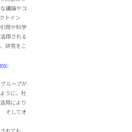
たな議論やコ
クトイン
の引用や科学
て活用される
し、研究をこ
new-
なグループが
ように、社
の活用により
？ そしてオ
されても、