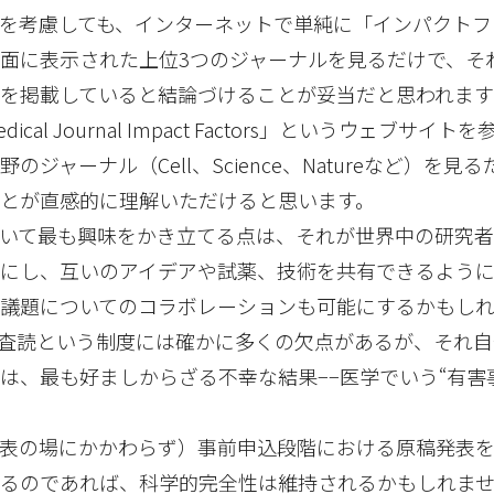
を考慮しても、インターネットで単純に「インパクトフ
面に表示された上位3つのジャーナルを見るだけで、そ
を掲載していると結論づけることが妥当だと思われま
al Journal Impact Factors」というウェブサイト
ジャーナル（Cell、Science、Natureなど）を見
とが直感的に理解いただけると思います。
いて最も興味をかき立てる点は、それが世界中の研究
易にし、互いのアイデアや試薬、技術を共有できるよう
る議題についてのコラボレーションも可能にするかもし
査読という制度には確かに多くの欠点があるが、それ自
は、最も好ましからざる不幸な結果−−医学でいう“有害事
発表の場にかかわらず）事前申込段階における原稿発表
けるのであれば、科学的完全性は維持されるかもしれま