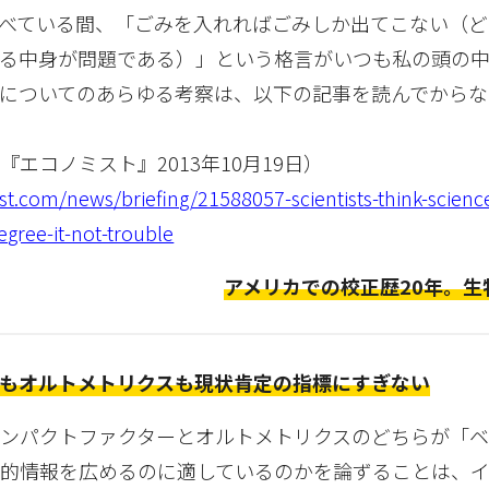
べている間、「ごみを入れればごみしか出てこない（ど
れる中身が問題である）」という格言がいつも私の頭の
についてのあらゆる考察は、以下の記事を読んでからな
エコノミスト』2013年10月19日）
.com/news/briefing/21588057-scientists-think-science
egree-it-not-trouble
アメリカでの校正歴20年。生
もオルトメトリクスも現状肯定の指標にすぎない
インパクトファクターとオルトメトリクスのどちらが「
学的情報を広めるのに適しているのかを論ずることは、