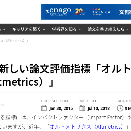
る
キャリアを築く
学術界を知る
論文を書き終えたら
ltmetrics）」
新しい論文評価指標「オル
metrics）」
PUBLISHED ON
MODIFIED
READIN
ミー
Jan 30, 2015
Jul 10, 2018
M
3
標には、インパクトファクター（Impact Factor）や
れていますが、近年、「
オルトメトリクス（Altmetrics）