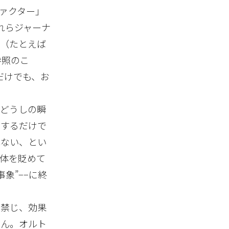
ァクター」
れらジャーナ
す（たとえば
を参照のこ
るだけでも、お
者どうしの瞬
にするだけで
れない、とい
体を貶めて
象”−−に終
を禁じ、効果
せん。オルト