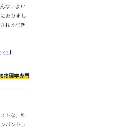
んなによい
中にありまし
されるべき
-self-
物物理学専門
ベストな」科
インパクトフ