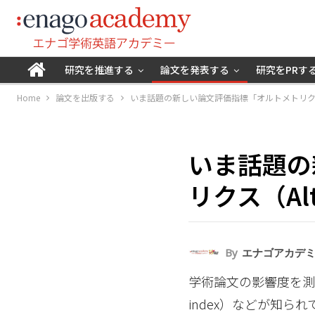
研究を推進する
論文を発表する
研究をPRす
Home
論文を出版する
いま話題の新しい論文評価指標「オルトメトリクス（A
いま話題の
リクス（Alt
By
エナゴアカデ
学術論文の影響度を測る指
index）などが知ら