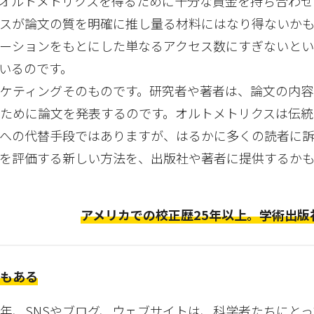
オルトメトリクスを得るために十分な資金を持ち合わせ
スが論文の質を明確に推し量る材料にはなり得ないか
ーションをもとにした単なるアクセス数にすぎないと
いるのです。
ケティングそのものです。研究者や著者は、論文の内容
ために論文を発表するのです。オルトメトリクスは伝統
への代替手段ではありますが、はるかに多くの読者に訴
を評価する新しい方法を、出版社や著者に提供するか
アメリカでの校正歴
25
年以上。学術出版
面もある
年、SNSやブログ、ウェブサイトは、科学者たちにと